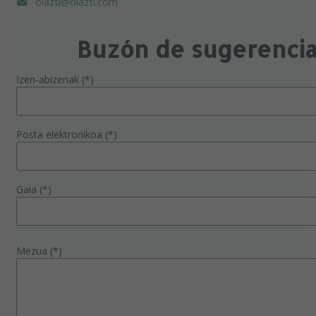
olazti@olazti.com
Buzón de sugerenci
Izen-abizenak (*)
Posta elektronikoa (*)
Gaia (*)
Mezua (*)