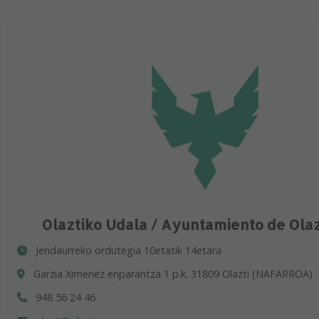
Olaztiko Udala / Ayuntamiento de Ola
Jendaurreko ordutegia 10etatik 14etara
Garzia Ximenez enparantza 1 p.k. 31809 Olazti (NAFARROA)
948 56 24 46