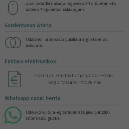
Zure leihatila bakarra, eguneko 24 orduetan eta
asteko 7 egunetan eskuragarri.
Gardentasun Ataria
Udalaren informazio publikoa argi eta erraz
eskuratu.
Faktura elektronikoa
Hornitzaileen fakturazioa: aurrezkia -
Segurtasuna - Mozkinak
Whatsapp canal berria
Udaleko kultura-egitarauari eta jaiei buruzko
informazio guztia.