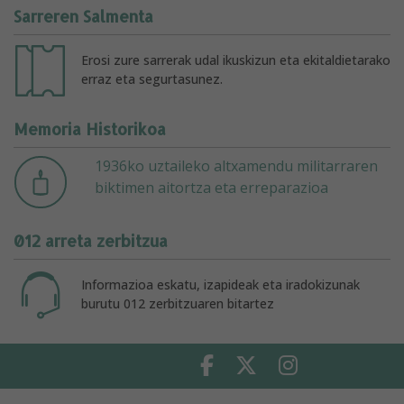
Sarreren Salmenta
Erosi zure sarrerak udal ikuskizun eta ekitaldietarako
erraz eta segurtasunez.
Memoria Historikoa
1936ko uztaileko altxamendu militarraren
biktimen aitortza eta erreparazioa
012 arreta zerbitzua
Informazioa eskatu, izapideak eta iradokizunak
burutu 012 zerbitzuaren bitartez
Facebook
Twitter
Instagram