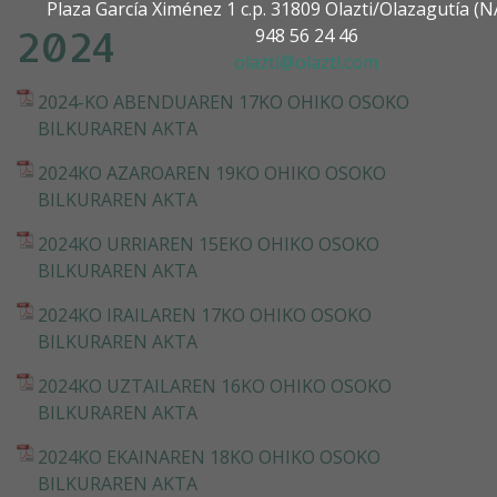
Plaza García Ximénez 1 c.p. 31809 Olazti/Olazagutía 
2024
948 56 24 46
olazti@olazti.com
2024-KO ABENDUAREN 17KO OHIKO OSOKO
BILKURAREN AKTA
2024KO AZAROAREN 19KO OHIKO OSOKO
BILKURAREN AKTA
2024KO URRIAREN 15EKO OHIKO OSOKO
BILKURAREN AKTA
2024KO IRAILAREN 17KO OHIKO OSOKO
BILKURAREN AKTA
2024KO UZTAILAREN 16KO OHIKO OSOKO
BILKURAREN AKTA
2024KO EKAINAREN 18KO OHIKO OSOKO
BILKURAREN AKTA