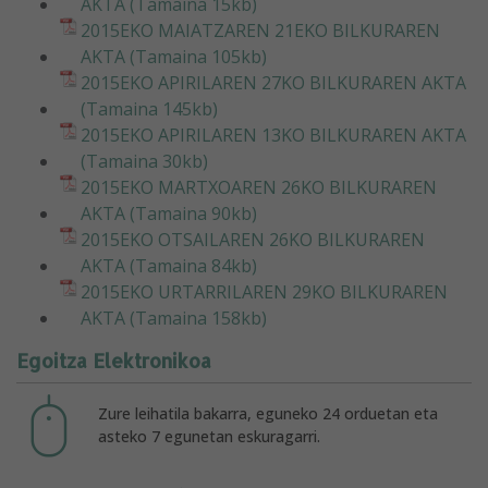
AKTA (Tamaina 15kb)
2015EKO MAIATZAREN 21EKO BILKURAREN
AKTA (Tamaina 105kb)
2015EKO APIRILAREN 27KO BILKURAREN AKTA
(Tamaina 145kb)
2015EKO APIRILAREN 13KO BILKURAREN AKTA
(Tamaina 30kb)
2015EKO MARTXOAREN 26KO BILKURAREN
AKTA (Tamaina 90kb)
2015EKO OTSAILAREN 26KO BILKURAREN
AKTA (Tamaina 84kb)
2015EKO URTARRILAREN 29KO BILKURAREN
AKTA (Tamaina 158kb)
Egoitza Elektronikoa
Zure leihatila bakarra, eguneko 24 orduetan eta
asteko 7 egunetan eskuragarri.