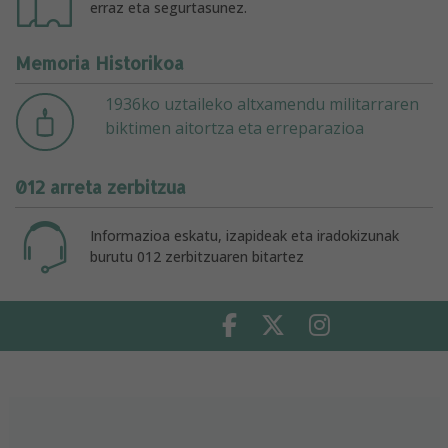
erraz eta segurtasunez.
Memoria Historikoa
1936ko uztaileko altxamendu militarraren
biktimen aitortza eta erreparazioa
012 arreta zerbitzua
Informazioa eskatu, izapideak eta iradokizunak
burutu 012 zerbitzuaren bitartez
Facebook
Twitter
Instagram