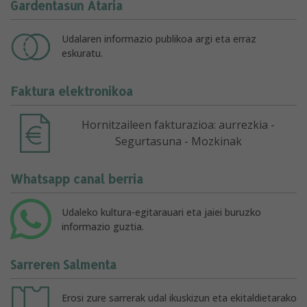
Gardentasun Ataria
Udalaren informazio publikoa argi eta erraz
eskuratu.
Faktura elektronikoa
Hornitzaileen fakturazioa: aurrezkia -
Segurtasuna - Mozkinak
Whatsapp canal berria
Udaleko kultura-egitarauari eta jaiei buruzko
informazio guztia.
Sarreren Salmenta
Erosi zure sarrerak udal ikuskizun eta ekitaldietarako