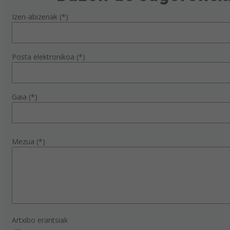
Izen-abizenak (*)
Posta elektronikoa (*)
Gaia (*)
Mezua (*)
Artxibo erantsiak