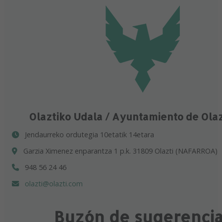
Olaztiko Udala / Ayuntamiento de Ola
Jendaurreko ordutegia 10etatik 14etara
Garzia Ximenez enparantza 1 p.k. 31809 Olazti (NAFARROA)
948 56 24 46
olazti@olazti.com
Buzón de sugerenci