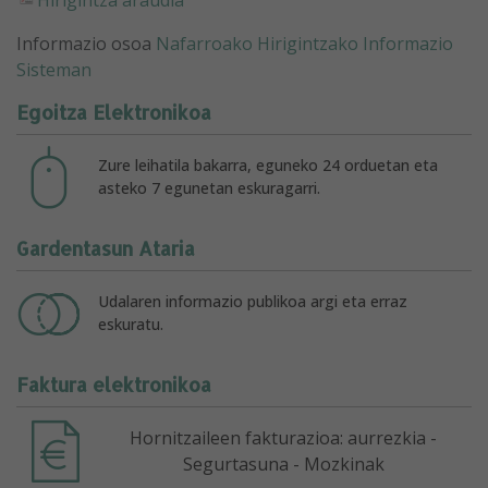
Informazio osoa
Nafarroako Hirigintzako Informazio
Sisteman
Egoitza Elektronikoa
Zure leihatila bakarra, eguneko 24 orduetan eta
asteko 7 egunetan eskuragarri.
Gardentasun Ataria
Udalaren informazio publikoa argi eta erraz
eskuratu.
Faktura elektronikoa
Hornitzaileen fakturazioa: aurrezkia -
Segurtasuna - Mozkinak