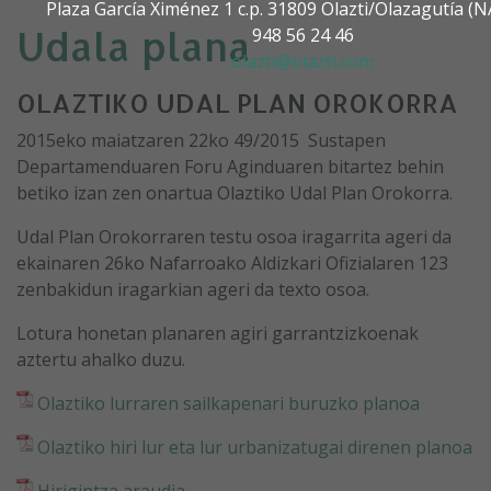
Plaza García Ximénez 1 c.p. 31809 Olazti/Olazagutía 
Udala plana
948 56 24 46
olazti@olazti.com
OLAZTIKO UDAL PLAN OROKORRA
2015eko maiatzaren 22ko 49/2015 Sustapen
Departamenduaren Foru Aginduaren bitartez behin
betiko izan zen onartua Olaztiko Udal Plan Orokorra.
Udal Plan Orokorraren testu osoa iragarrita ageri da
ekainaren 26ko Nafarroako Aldizkari Ofizialaren 123
zenbakidun iragarkian ageri da texto osoa.
Lotura honetan planaren agiri garrantzizkoenak
aztertu ahalko duzu.
Olaztiko lurraren sailkapenari buruzko planoa
Olaztiko hiri lur eta lur urbanizatugai direnen planoa
Hirigintza araudia