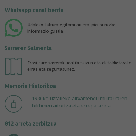
Whatsapp canal berria
Udaleko kultura-egitarauari eta jaiei buruzko
informazio guztia.
Sarreren Salmenta
Erosi zure sarrerak udal ikuskizun eta ekitaldietarako
erraz eta segurtasunez.
Memoria Historikoa
1936ko uztaileko altxamendu militarraren
biktimen aitortza eta erreparazioa
012 arreta zerbitzua