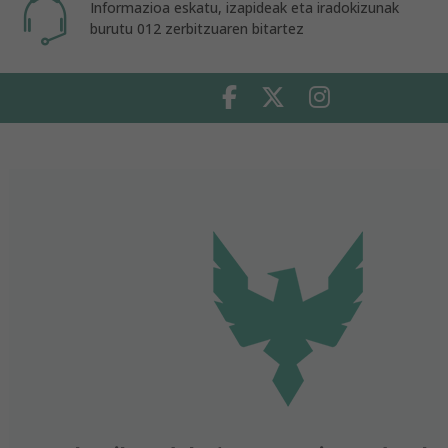
Informazioa eskatu, izapideak eta iradokizunak
burutu 012 zerbitzuaren bitartez
Facebook
Twitter
Instagram