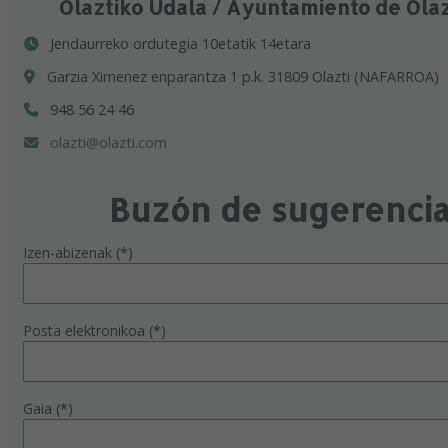
Olaztiko Udala / Ayuntamiento de Ola
Jendaurreko ordutegia 10etatik 14etara
Garzia Ximenez enparantza 1 p.k. 31809 Olazti (NAFARROA)
948 56 24 46
olazti@olazti.com
Buzón de sugerenci
Izen-abizenak (*)
Posta elektronikoa (*)
Gaia (*)