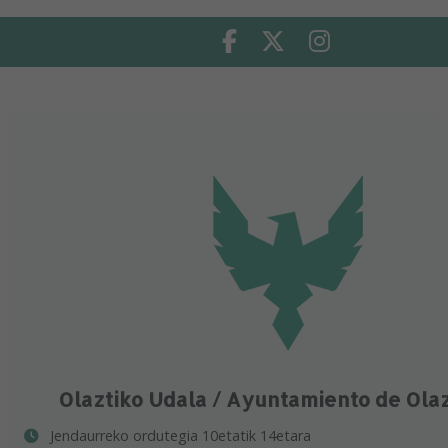
Facebook
Twitter
Instagram
Olaztiko Udala / Ayuntamiento de Ola
Jendaurreko ordutegia 10etatik 14etara