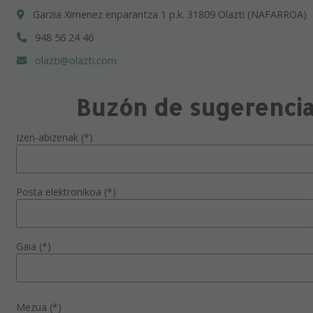
Garzia Ximenez enparantza 1 p.k. 31809 Olazti (NAFARROA)
948 56 24 46
olazti@olazti.com
Buzón de sugerenci
Izen-abizenak (*)
Posta elektronikoa (*)
Gaia (*)
Mezua (*)