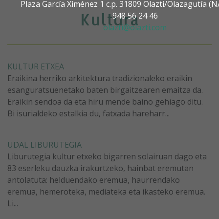
Plaza García Ximénez 1 c.p. 31809 Olazti/Olazagutía 
Kultura
948 56 24 46
olazti@olazti.com
KULTUR ETXEA
Eraikina herriko arkitektura tradizionaleko eraikin
esanguratsuenetako baten birgaitzearen emaitza da.
Eraikin sendoa da eta hiru mende baino gehiago ditu.
Bi isurialdeko estalkia du, fatxada hareharr...
UDAL LIBURUTEGIA
Liburutegia kultur etxeko bigarren solairuan dago eta
83 eserleku dauzka irakurtzeko, hainbat eremutan
antolatuta: helduendako eremua, haurrendako
eremua, hemeroteka, mediateka eta ikasteko eremua.
Li...