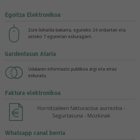
Egoitza Elektronikoa
Zure leihatila bakarra, eguneko 24 orduetan eta
asteko 7 egunetan eskuragarri.
Gardentasun Ataria
Udalaren informazio publikoa argi eta erraz
eskuratu.
Faktura elektronikoa
Hornitzaileen fakturazioa: aurrezkia -
Segurtasuna - Mozkinak
Whatsapp canal berria