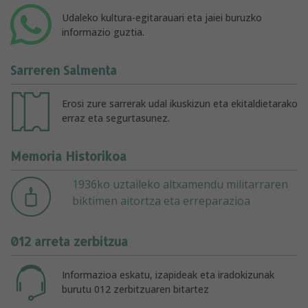
Udaleko kultura-egitarauari eta jaiei buruzko
informazio guztia.
Sarreren Salmenta
Erosi zure sarrerak udal ikuskizun eta ekitaldietarako
erraz eta segurtasunez.
Memoria Historikoa
1936ko uztaileko altxamendu militarraren
biktimen aitortza eta erreparazioa
012 arreta zerbitzua
Informazioa eskatu, izapideak eta iradokizunak
burutu 012 zerbitzuaren bitartez