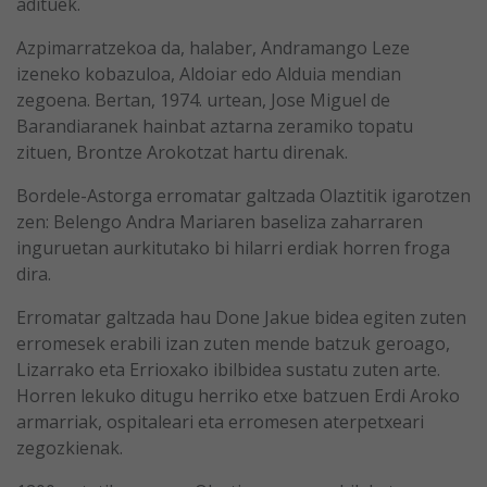
adituek.
Azpimarratzekoa da, halaber, Andramango Leze
izeneko kobazuloa, Aldoiar edo Alduia mendian
zegoena. Bertan, 1974. urtean, Jose Miguel de
Barandiaranek hainbat aztarna zeramiko topatu
zituen, Brontze Arokotzat hartu direnak.
Bordele-Astorga erromatar galtzada Olaztitik igarotzen
zen: Belengo Andra Mariaren baseliza zaharraren
inguruetan aurkitutako bi hilarri erdiak horren froga
dira.
Erromatar galtzada hau Done Jakue bidea egiten zuten
erromesek erabili izan zuten mende batzuk geroago,
Lizarrako eta Errioxako ibilbidea sustatu zuten arte.
Horren lekuko ditugu herriko etxe batzuen Erdi Aroko
armarriak, ospitaleari eta erromesen aterpetxeari
zegozkienak.