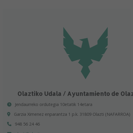
Olaztiko Udala / Ayuntamiento de Ola
Jendaurreko ordutegia 10etatik 14etara
Garzia Ximenez enparantza 1 p.k. 31809 Olazti (NAFARROA)
948 56 24 46