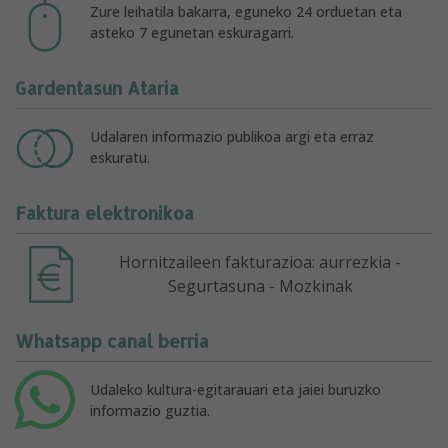
Zure leihatila bakarra, eguneko 24 orduetan eta
asteko 7 egunetan eskuragarri.
Gardentasun Ataria
Udalaren informazio publikoa argi eta erraz
eskuratu.
Faktura elektronikoa
Hornitzaileen fakturazioa: aurrezkia -
Segurtasuna - Mozkinak
Whatsapp canal berria
Udaleko kultura-egitarauari eta jaiei buruzko
informazio guztia.