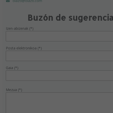
olazti@olazti.com
Buzón de sugerenci
Izen-abizenak (*)
Posta elektronikoa (*)
Gaia (*)
Mezua (*)