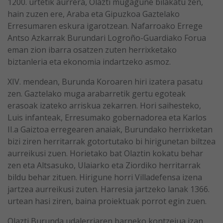
1200. urtetik aurrera, Olazti mugagune bilakatu zen,
hain zuzen ere, Araba eta Gipuzkoa Gaztelako
Erresumaren eskura igarotzean. Nafarroako Errege
Antso Azkarrak Burundari Logroño-Guardiako Forua
eman zion ibarra osatzen zuten herrixketako
biztanleria eta ekonomia indartzeko asmoz.
XIV. mendean, Burunda Koroaren hiri izatera pasatu
zen. Gaztelako muga arabarretik gertu egoteak
erasoak izateko arriskua zekarren. Hori saihesteko,
Luis infanteak, Erresumako gobernadorea eta Karlos
II.a Gaiztoa erregearen anaiak, Burundako herrixketan
bizi ziren herritarrak gotortutako bi hirigunetan biltzea
aurreikusi zuen. Horietako bat Olaztin kokatu behar
zen eta Altsasuko, Ulaiarko eta Ziordiko herritarrak
bildu behar zituen. Hirigune horri Villadefensa izena
jartzea aurreikusi zuten. Harresia jartzeko lanak 1366.
urtean hasi ziren, baina proiektuak porrot egin zuen.
Olazti Burunda udalerriaren barneko kontzejua izan