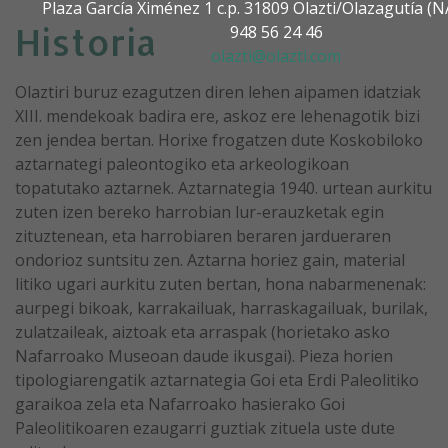
Plaza García Ximénez 1 c.p. 31809 Olazti/Olazagutía 
Historia
948 56 24 46
olazti@olazti.com
Olaztiri buruz ezagutzen diren lehen aipamen idatziak
XIII. mendekoak badira ere, askoz ere lehenagotik bizi
zen jendea bertan. Horixe frogatzen dute Koskobiloko
aztarnategi paleontogiko eta arkeologikoan
topatutako aztarnek. Aztarnategia 1940. urtean aurkitu
zuten izen bereko harrobian lur-erauzketak egin
zituztenean, eta harrobiaren beraren jardueraren
ondorioz suntsitu zen. Aztarna horiez gain, material
litiko ugari aurkitu zuten bertan, hona nabarmenenak:
aurpegi bikoak, karrakailuak, harraskagailuak, burilak,
zulatzaileak, aiztoak eta arraspak (horietako asko
Nafarroako Museoan daude ikusgai). Pieza horien
tipologiarengatik aztarnategia Goi eta Erdi Paleolitiko
garaikoa zela eta Nafarroako hasierako Goi
Paleolitikoaren ezaugarri guztiak zituela uste dute