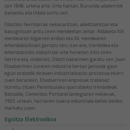
zen 1846. urtera arte. Urte hartan, Burunda udalerritik
banandu eta Udala sortu zen.
Olaztiko herritarrak nekazaritzan, abeltzaintzan eta
basogintzan aritu ziren mendeetan zehar. Aldaketa XIX.
mendearen bigarren erdian eta XX. mendearen
lehendabizikoan gertatu zen; izan ere, trenbidea eta
lehendabiziko industriak urte horietan iritsi ziren
herrira eta, ondorioz, Olazti nabarmen garatu zen. Juan
Etxabarriren zuraren industria bertan jartzeak gaur
egun oraindik dirauen industrializazio-prozesua ekarri
zuen berarekin. Etxabarriren enpresak trabesez
hornitu zituen Penintsulako iparraldeko trenbideak.
Bestalde, Cementos Portland lantegiaren irekierak,
1903. urtean, herriaren izaera industriala behin betiko
markatu zuen.
Egoitza Elektronikoa