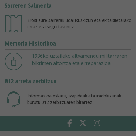
Sarreren Salmenta
Erosi zure sarrerak udal ikuskizun eta ekitaldietarako
erraz eta segurtasunez.
Memoria Historikoa
1936ko uztaileko altxamendu militarraren
biktimen aitortza eta erreparazioa
012 arreta zerbitzua
Informazioa eskatu, izapideak eta iradokizunak
burutu 012 zerbitzuaren bitartez
Facebook
Twitter
Instagram