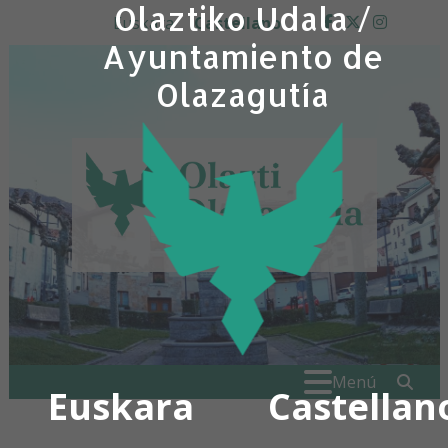
Olaztiko Udala /
Ir al contenido
Euskara
Castellano
facebook
twitter
insta
Ayuntamiento de
Olazagutía
Buscar:
" . _
Menú
Euskara
Castellan