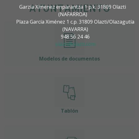
AYUNTAMIENTO
Garzia Ximenez enparantza 1 p.k. 31809 Olazti
(NAFARROA)
Plaza García Ximénez 1 c.p. 31809 Olazti/Olazagutía
(NAVARRA)
948 56 24 46
olazti@olazti.com
Modelos de documentos
Tablón