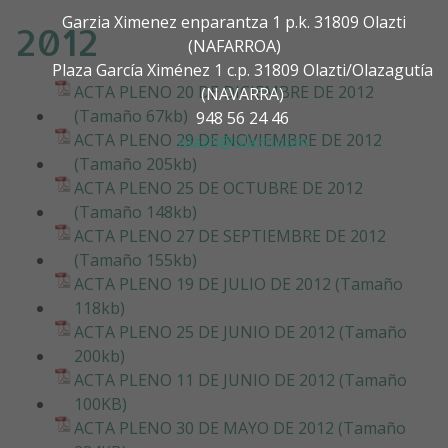
Garzia Ximenez enparantza 1 p.k. 31809 Olazti
2012
(NAFARROA)
Plaza García Ximénez 1 c.p. 31809 Olazti/Olazagutía
ACTA PLENO 20 DE DICIEMBRE DE 2012
(NAVARRA)
(Tamaño 67kb)
948 56 24 46
ACTA PLENO 29 DE NOVIEMBRE DE 2012
olazti@olazti.com
(Tamaño 205kb)
ACTA PLENO 25 DE OCTUBRE DE 2012
(Tamaño 148kb)
ACTA PLENO 27 DE SEPTIEMBRE DE 2012
(Tamaño 155kb)
ACTA PLENO 19 DE JULIO DE 2012 (Tamaño
118kb)
ACTA PLENO 25 DE JUNIO DE 2012 (Tamaño
200kb)
ACTA PLENO 11 DE JUNIO DE 2012 (Tamaño
100KB)
ACTA PLENO 30 DE MAYO DE 2012 (Tamaño