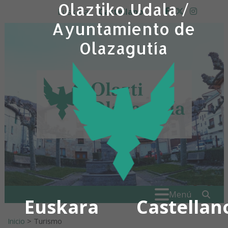
Olaztiko Udala /
Ir al contenido
Euskara
Castellano
facebook
twitter
insta
Ayuntamiento de
Olazagutía
Buscar:
" . _
Menú
Euskara
Castellan
Inicio
>
Turismo