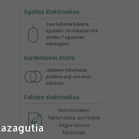
Egoitza Elektronikoa
Zure leihatila bakarra,
eguneko 24 orduetan eta
asteko 7 egunetan
eskuragarri.
Gardentasun Ataria
Udalaren informazio
publikoa argi eta erraz
eskuratu.
Faktura elektronikoa
Hornitzaileen
fakturazioa: aurrezkia
lazagutía
- Segurtasuna -
Mozkinak