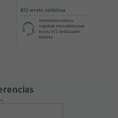
012 arreta zerbitzua
Informazioa eskatu,
izapideak eta iradokizunak
burutu 012 zerbitzuaren
bitartez
erencias
*)