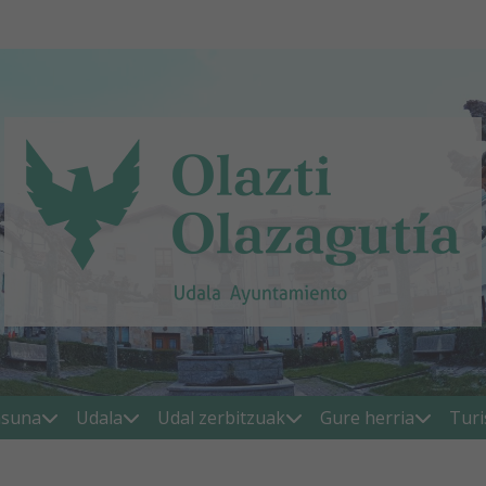
asuna
Udala
Udal zerbitzuak
Gure herria
Tur