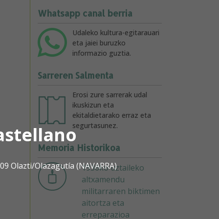
Whatsapp canal berria
Udaleko kultura-egitarauari
eta jaiei buruzko
informazio guztia.
Sarreren Salmenta
Erosi zure sarrerak udal
ikuskizun eta
ekitaldietarako erraz eta
segurtasunez.
astellano
Memoria Historikoa
1809 Olazti/Olazagutía (NAVARRA)
1936ko uztaileko
altxamendu
militarraren biktimen
aitortza eta
erreparazioa