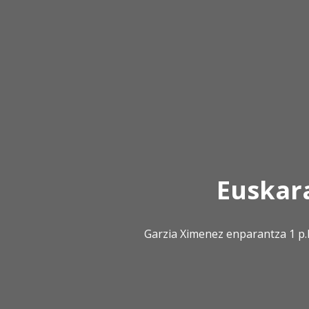
Euskar
Garzia Ximenez enparantza 1 p.