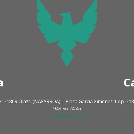
a
C
k. 31809 Olazti (NAFARROA)
Plaza García Ximénez 1 c.p. 3
948 56 24 46
olazti@olazti.com