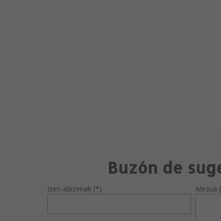
Buzón de sug
Izen-abizenak (*)
Mezua (