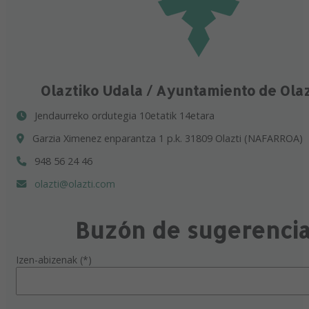
Olaztiko Udala / Ayuntamiento de Ola
Jendaurreko ordutegia 10etatik 14etara
Garzia Ximenez enparantza 1 p.k. 31809 Olazti (NAFARROA)
948 56 24 46
olazti@olazti.com
Buzón de sugerenci
Izen-abizenak (*)