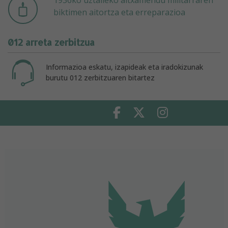
biktimen aitortza eta erreparazioa
012 arreta zerbitzua
Informazioa eskatu, izapideak eta iradokizunak
burutu 012 zerbitzuaren bitartez
Facebook
Twitter
Instagram