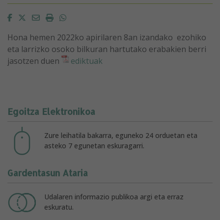
Facebook
Twitter
Email
Imprimir
Whatsapp
Hona hemen 2022ko apirilaren 8an izandako ezohiko
eta larrizko osoko bilkuran hartutako erabakien berri
jasotzen duen
ediktuak
Egoitza Elektronikoa
Zure leihatila bakarra, eguneko 24 orduetan eta
asteko 7 egunetan eskuragarri.
Gardentasun Ataria
Udalaren informazio publikoa argi eta erraz
eskuratu.