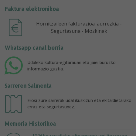
Faktura elektronikoa
Hornitzaileen fakturazioa: aurrezkia -
Segurtasuna - Mozkinak
Whatsapp canal berria
Udaleko kultura-egitarauari eta jaiei buruzko
informazio guztia.
Sarreren Salmenta
Erosi zure sarrerak udal ikuskizun eta ekitaldietarako
erraz eta segurtasunez.
Memoria Historikoa
1936ko uztaileko altxamendu militarraren