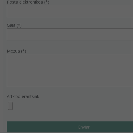
Posta elektronikoa (*)
Gaia (*)
Mezua (*)
Artxibo erantsiak