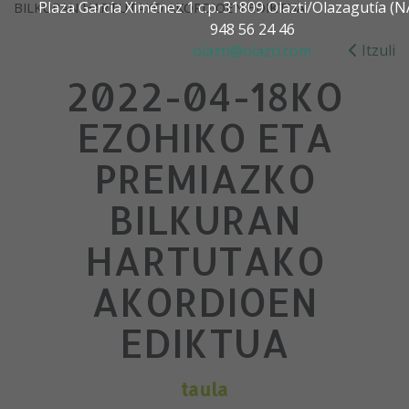
Plaza García Ximénez 1 c.p. 31809 Olazti/Olazagutía 
BILKURAN HARTUTAKO AKORDIOEN EDIKTUA
948 56 24 46
Itzuli
olazti@olazti.com
2022-04-18KO
EZOHIKO ETA
PREMIAZKO
BILKURAN
HARTUTAKO
AKORDIOEN
EDIKTUA
taula