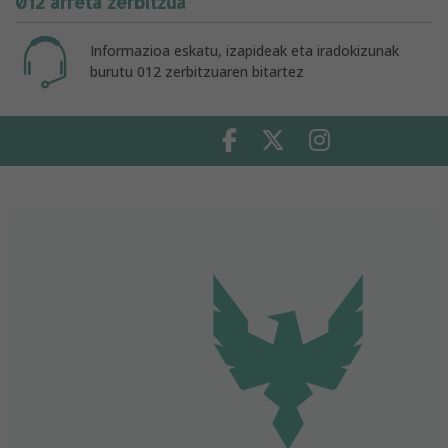
012 arreta zerbitzua
Informazioa eskatu, izapideak eta iradokizunak
burutu 012 zerbitzuaren bitartez
Facebook
Twitter
Instagram