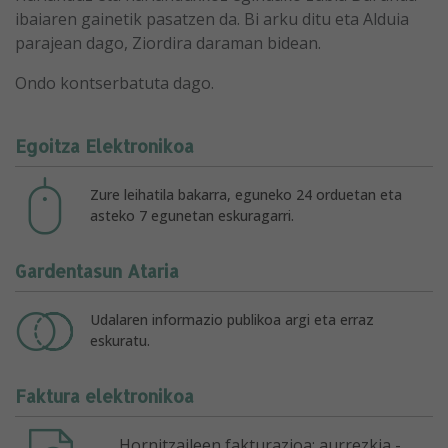
ibaiaren gainetik pasatzen da. Bi arku ditu eta Alduia
parajean dago, Ziordira daraman bidean.
Ondo kontserbatuta dago.
Egoitza Elektronikoa
Zure leihatila bakarra, eguneko 24 orduetan eta
asteko 7 egunetan eskuragarri.
Gardentasun Ataria
Udalaren informazio publikoa argi eta erraz
eskuratu.
Faktura elektronikoa
Hornitzaileen fakturazioa: aurrezkia -