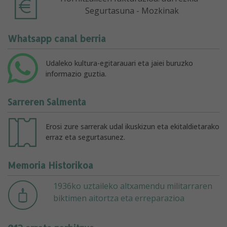
Segurtasuna - Mozkinak
Whatsapp canal berria
Udaleko kultura-egitarauari eta jaiei buruzko
informazio guztia.
Sarreren Salmenta
Erosi zure sarrerak udal ikuskizun eta ekitaldietarako
erraz eta segurtasunez.
Memoria Historikoa
1936ko uztaileko altxamendu militarraren
biktimen aitortza eta erreparazioa