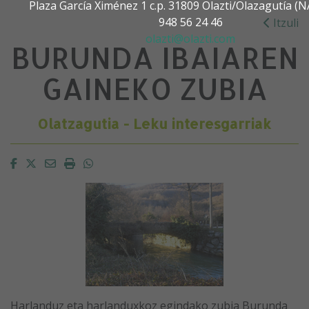
Plaza García Ximénez 1 c.p. 31809 Olazti/Olazagutía 
948 56 24 46
Itzuli
olazti@olazti.com
BURUNDA IBAIAREN
GAINEKO ZUBIA
Olatzagutia - Leku interesgarriak
Facebook
Twitter
Email
Imprimir
Whatsapp
Harlanduz eta harlanduxkoz egindako zubia Burunda