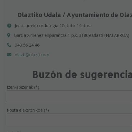
Olaztiko Udala / Ayuntamiento de Ola
Jendaurreko ordutegia 10etatik 14etara
Garzia Ximenez enparantza 1 p.k. 31809 Olazti (NAFARROA)
948 56 24 46
olazti@olazti.com
Buzón de sugerenci
Izen-abizenak (*)
Posta elektronikoa (*)