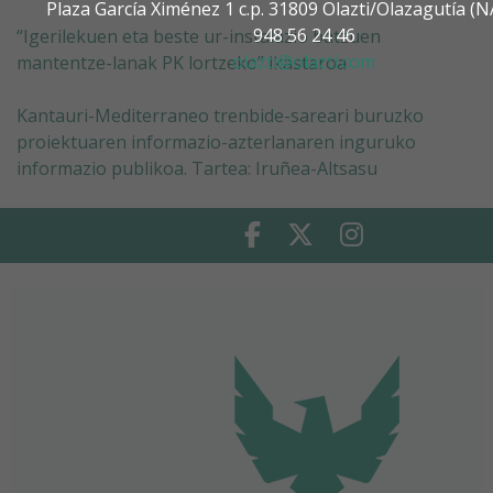
Plaza García Ximénez 1 c.p. 31809 Olazti/Olazagutía 
948 56 24 46
“Igerilekuen eta beste ur-instalazio batzuen
olazti@olazti.com
mantentze-lanak PK lortzeko” ikastaroa
Kantauri-Mediterraneo trenbide-sareari buruzko
proiektuaren informazio-azterlanaren inguruko
informazio publikoa. Tartea: Iruñea-Altsasu
Facebook
Twitter
Instagram