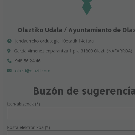
Olaztiko Udala / Ayuntamiento de Ola
Jendaurreko ordutegia 10etatik 14etara
Garzia Ximenez enparantza 1 p.k. 31809 Olazti (NAFARROA)
948 56 24 46
olazti@olazti.com
Buzón de sugerenci
Izen-abizenak (*)
Posta elektronikoa (*)