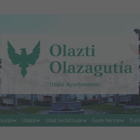
asuna
Udala
Udal zerbitzuak
Gure herria
Tur