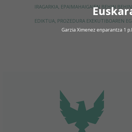
IRAGARKIA, EPAIMAHAIGAIEN BEHIN BEHI
Euskar
EDIKTUA, PROZEDURA EXEKUTIBOAREN EGI
Garzia Ximenez enparantza 1 p.