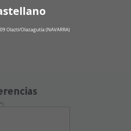
astellano
1809 Olazti/Olazagutía (NAVARRA)
erencias
*)