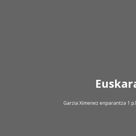
Euskar
Garzia Ximenez enparantza 1 p.