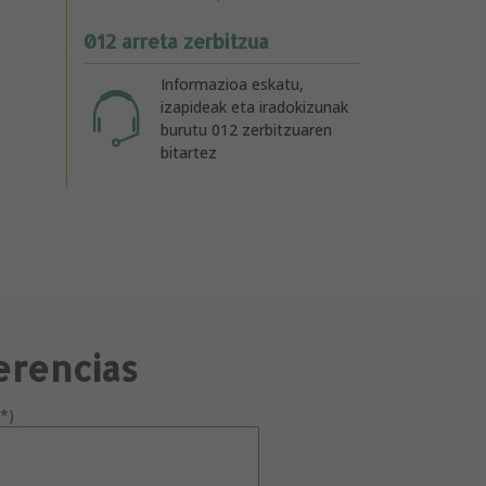
012 arreta zerbitzua
Informazioa eskatu,
izapideak eta iradokizunak
burutu 012 zerbitzuaren
bitartez
erencias
*)