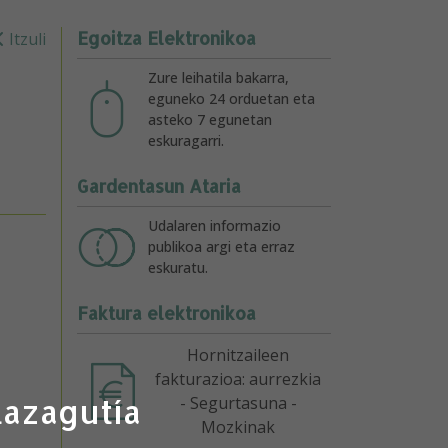
Egoitza Elektronikoa
Itzuli
Zure leihatila bakarra,
eguneko 24 orduetan eta
asteko 7 egunetan
eskuragarri.
Gardentasun Ataria
Udalaren informazio
publikoa argi eta erraz
eskuratu.
Faktura elektronikoa
Hornitzaileen
fakturazioa: aurrezkia
lazagutía
- Segurtasuna -
Mozkinak