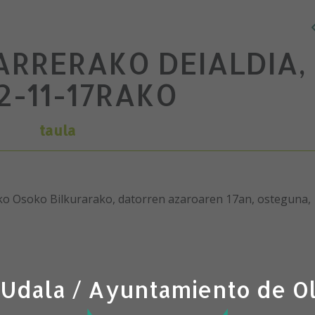
ARRERAKO DEIALDIA,
2-11-17RAKO
taula
ko Osoko Bilkurarako, datorren azaroaren 17an, osteguna,
 Udala / Ayuntamiento de O