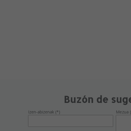
Buzón de sug
Izen-abizenak (*)
Mezua (