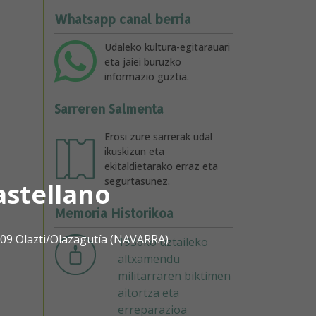
Whatsapp canal berria
Udaleko kultura-egitarauari
eta jaiei buruzko
informazio guztia.
Sarreren Salmenta
Erosi zure sarrerak udal
ikuskizun eta
ekitaldietarako erraz eta
segurtasunez.
astellano
Memoria Historikoa
1809 Olazti/Olazagutía (NAVARRA)
1936ko uztaileko
altxamendu
militarraren biktimen
aitortza eta
erreparazioa