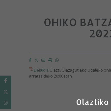
OHIKO BATZ
202
Facebook
Twitter
Email
Imprimir
Whatsapp
Deialdia
Olazti/Olazagutiako Udaleko ohi
arratsaldeko 20:00etan.
Facebook
Twitter
Olaztiko
Instagram