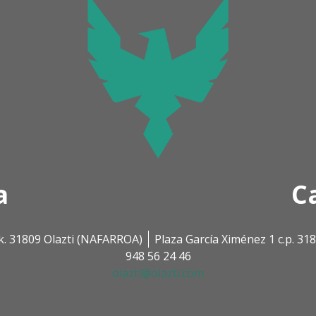
a
C
k. 31809 Olazti (NAFARROA)
Plaza García Ximénez 1 c.p. 3
948 56 24 46
olazti@olazti.com