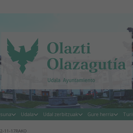
asuna
Udala
Udal zerbitzuak
Gure herria
Tur
2-11-17RAKO