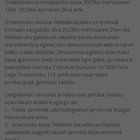
Ordaintzeko borondatezko epea: 2023ko martxoaren
13tik 2023ko apirilaren 26ra arte.
Ordaintzeko modua: Helbideratutako erreziboak
kontuan kargatuko dira 2023ko martxoaren 29an eta
helbideratu gabekoak udaleko banku-kontuetan
transferentzia eginez edo www.olazti.com web orriaren
bidez ordain daitezke. Dirusarrera egiteko ezarritako
epea igarotzen bada ordainketa egin gabe, prozedura
exekutiboa ireki eta Tributuei buruzko 13/2000 Foru
Lege Orokorreko 117. artikuluan ezarritako
errekarguak gehituko zaizkio.
Zergadunen zerrenda jendaurrean jartzea ondoko
arau hauen arabera egingo da:
1.- Tokia: zerrenda udal bulegoetan jarriko da ikusgai
interesatuen esku.
2.- Aztertzeko epea: Hilabete bat ediktua Olaztiko
udaletxeko iragarki taulan jarri eta biharamunetik
hasita.