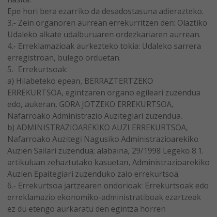
Epe hori bera ezarriko da desadostasuna adierazteko.
3.- Zein organoren aurrean errekurritzen den: Olaztiko
Udaleko alkate udalburuaren ordezkariaren aurrean.
4.- Erreklamazioak aurkezteko tokia: Udaleko sarrera
erregistroan, bulego orduetan.
5.- Errekurtsoak:
a) Hilabeteko epean, BERRAZTERTZEKO
ERREKURTSOA, egintzaren organo egileari zuzendua
edo, aukeran, GORA JOTZEKO ERREKURTSOA,
Nafarroako Administrazio Auzitegiari zuzendua.
b) ADMINISTRAZIOAREKIKO AUZI ERREKURTSOA,
Nafarroako Auzitegi Nagusiko Administrazioarekiko
Auzien Sailari zuzendua; alabaina, 29/1998 Legeko 8.1.
artikuluan zehaztutako kasuetan, Administrazioarekiko
Auzien Epaitegiari zuzenduko zaio errekurtsoa.
6.- Errekurtsoa jartzearen ondorioak: Errekurtsoak edo
erreklamazio ekonomiko-administratiboak ezartzeak
ez du etengo aurkaratu den egintza horren