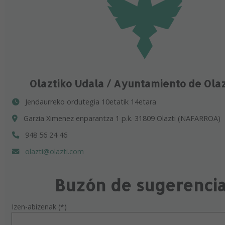
Olaztiko Udala / Ayuntamiento de Ola
Jendaurreko ordutegia 10etatik 14etara
Garzia Ximenez enparantza 1 p.k. 31809 Olazti (NAFARROA)
948 56 24 46
olazti@olazti.com
Buzón de sugerenci
Izen-abizenak (*)