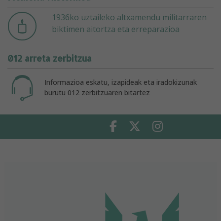
1936ko uztaileko altxamendu militarraren
biktimen aitortza eta erreparazioa
012 arreta zerbitzua
Informazioa eskatu, izapideak eta iradokizunak
burutu 012 zerbitzuaren bitartez
Facebook
Twitter
Instagram