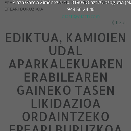
Plaza García Ximénez 1 c.p. 31809 Olazti/Olazagutía 
ERABILEAREN GAINEKO TASEN LIKIDAZIOA ORDAINTZEKO
EPEARI BURUZKOA
948 56 24 46
olazti@olazti.com
Itzuli
EDIKTUA, KAMIOIEN
UDAL
APARKALEKUAREN
ERABILEAREN
GAINEKO TASEN
LIKIDAZIOA
ORDAINTZEKO
EPEARI BURUZKOA