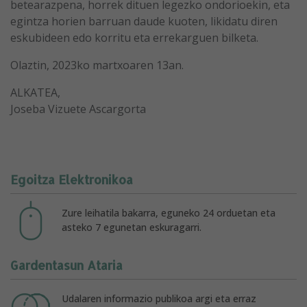
betearazpena, horrek dituen legezko ondorioekin, eta
egintza horien barruan daude kuoten, likidatu diren
eskubideen edo korritu eta errekarguen bilketa.
Olaztin, 2023ko martxoaren 13an.
ALKATEA,
Joseba Vizuete Ascargorta
Egoitza Elektronikoa
Zure leihatila bakarra, eguneko 24 orduetan eta
asteko 7 egunetan eskuragarri.
Gardentasun Ataria
Udalaren informazio publikoa argi eta erraz