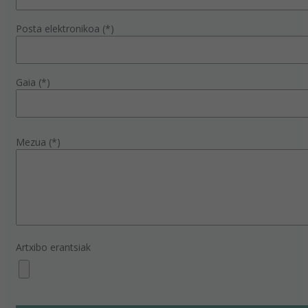
Posta elektronikoa (*)
Gaia (*)
Mezua (*)
Artxibo erantsiak