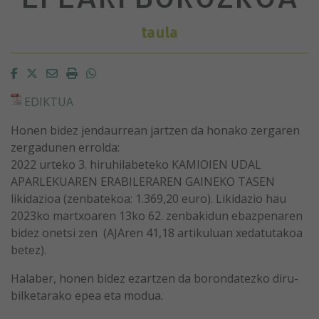
taula
Facebook
Twitter
Email
Imprimir
Whatsapp
EDIKTUA
Honen bidez jendaurrean jartzen da honako zergaren
zergadunen errolda:
2022 urteko 3. hiruhilabeteko KAMIOIEN UDAL
APARLEKUAREN ERABILERAREN GAINEKO TASEN
likidazioa (zenbatekoa: 1.369,20 euro). Likidazio hau
2023ko martxoaren 13ko 62. zenbakidun ebazpenaren
bidez onetsi zen (AJAren 41,18 artikuluan xedatutakoa
betez).
Halaber, honen bidez ezartzen da borondatezko diru-
bilketarako epea eta modua.