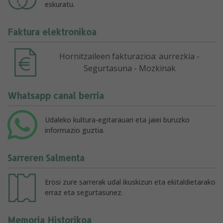
eskuratu.
Faktura elektronikoa
Hornitzaileen fakturazioa: aurrezkia -
Segurtasuna - Mozkinak
Whatsapp canal berria
Udaleko kultura-egitarauari eta jaiei buruzko
informazio guztia.
Sarreren Salmenta
Erosi zure sarrerak udal ikuskizun eta ekitaldietarako
erraz eta segurtasunez.
Memoria Historikoa