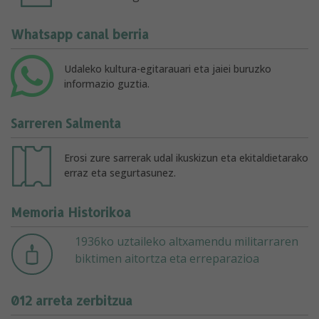
Whatsapp canal berria
Udaleko kultura-egitarauari eta jaiei buruzko
informazio guztia.
Sarreren Salmenta
Erosi zure sarrerak udal ikuskizun eta ekitaldietarako
erraz eta segurtasunez.
Memoria Historikoa
1936ko uztaileko altxamendu militarraren
biktimen aitortza eta erreparazioa
012 arreta zerbitzua