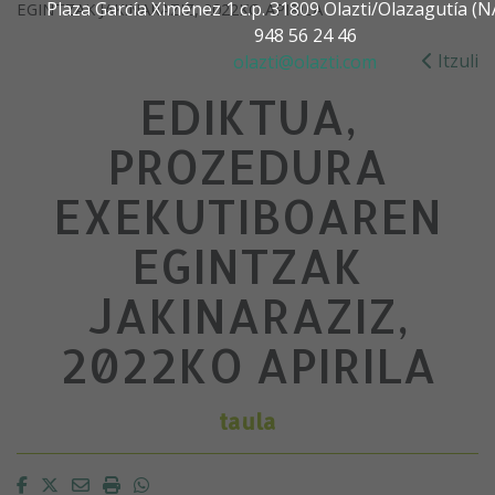
Plaza García Ximénez 1 c.p. 31809 Olazti/Olazagutía 
EGINTZAK JAKINARAZIZ, 2022KO APIRILA
948 56 24 46
Itzuli
olazti@olazti.com
EDIKTUA,
PROZEDURA
EXEKUTIBOAREN
EGINTZAK
JAKINARAZIZ,
2022KO APIRILA
taula
Facebook
Twitter
Email
Imprimir
Whatsapp