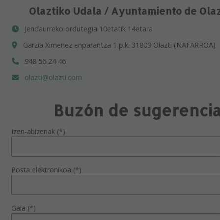
Olaztiko Udala / Ayuntamiento de Ola
Jendaurreko ordutegia 10etatik 14etara
Garzia Ximenez enparantza 1 p.k. 31809 Olazti (NAFARROA)
948 56 24 46
olazti@olazti.com
Buzón de sugerenci
Izen-abizenak (*)
Posta elektronikoa (*)
Gaia (*)