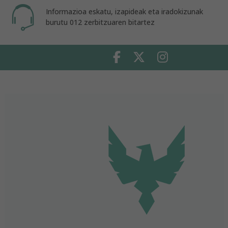
Informazioa eskatu, izapideak eta iradokizunak
burutu 012 zerbitzuaren bitartez
Facebook
Twitter
Instagram