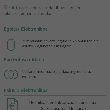
Ediktua
prozedura exekutiboen egintzen
jakinarazpenen zerrenda.
Egoitza Elektronikoa
Zure leihatila bakarra, eguneko 24 orduetan eta
asteko 7 egunetan eskuragarri.
Gardentasun Ataria
Udalaren informazio publikoa argi eta erraz
eskuratu.
Faktura elektronikoa
Hornitzaileen fakturazioa: aurrezkia -
Segurtasuna - Mozkinak