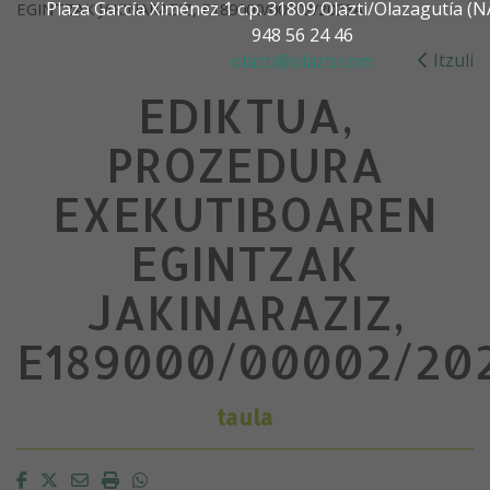
Plaza García Ximénez 1 c.p. 31809 Olazti/Olazagutía 
EGINTZAK JAKINARAZIZ, E189000/00002/2023A
948 56 24 46
Itzuli
olazti@olazti.com
EDIKTUA,
PROZEDURA
EXEKUTIBOAREN
EGINTZAK
JAKINARAZIZ,
E189000/00002/20
taula
Facebook
Twitter
Email
Imprimir
Whatsapp