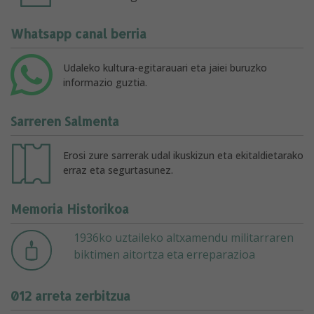
Whatsapp canal berria
Udaleko kultura-egitarauari eta jaiei buruzko
informazio guztia.
Sarreren Salmenta
Erosi zure sarrerak udal ikuskizun eta ekitaldietarako
erraz eta segurtasunez.
Memoria Historikoa
1936ko uztaileko altxamendu militarraren
biktimen aitortza eta erreparazioa
012 arreta zerbitzua