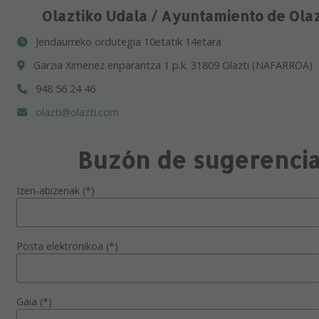
Olaztiko Udala / Ayuntamiento de Ola
Jendaurreko ordutegia 10etatik 14etara
Garzia Ximenez enparantza 1 p.k. 31809 Olazti (NAFARROA)
948 56 24 46
olazti@olazti.com
Buzón de sugerenci
Izen-abizenak (*)
Posta elektronikoa (*)
Gaia (*)