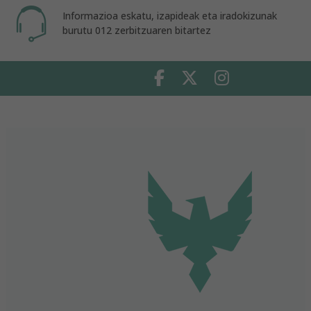
Informazioa eskatu, izapideak eta iradokizunak
burutu 012 zerbitzuaren bitartez
Facebook
Twitter
Instagram