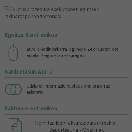
Ediktua
prozedura exekutiboen egintzen
jakinarazpenen zerrenda.
Egoitza Elektronikoa
Zure leihatila bakarra, eguneko 24 orduetan eta
asteko 7 egunetan eskuragarri.
Gardentasun Ataria
Udalaren informazio publikoa argi eta erraz
eskuratu.
Faktura elektronikoa
Hornitzaileen fakturazioa: aurrezkia -
Segurtasuna - Mozkinak