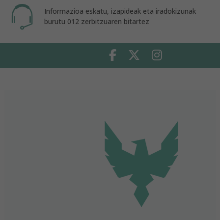
Informazioa eskatu, izapideak eta iradokizunak
burutu 012 zerbitzuaren bitartez
Facebook
Twitter
Instagram