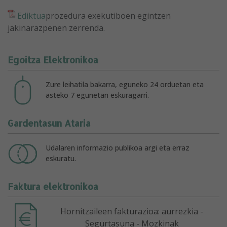
Ediktua
prozedura exekutiboen egintzen
jakinarazpenen zerrenda.
Egoitza Elektronikoa
Zure leihatila bakarra, eguneko 24 orduetan eta
asteko 7 egunetan eskuragarri.
Gardentasun Ataria
Udalaren informazio publikoa argi eta erraz
eskuratu.
Faktura elektronikoa
Hornitzaileen fakturazioa: aurrezkia -
Segurtasuna - Mozkinak