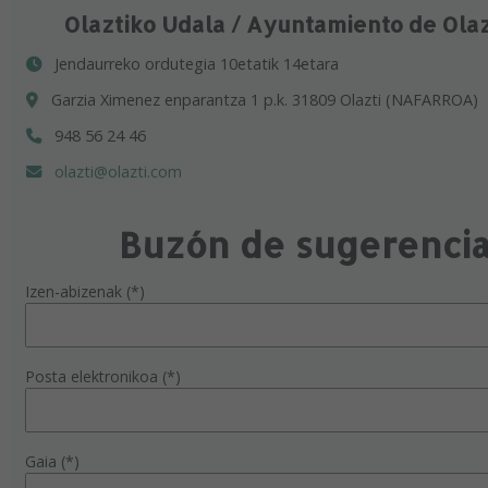
Olaztiko Udala / Ayuntamiento de Ola
Jendaurreko ordutegia 10etatik 14etara
Garzia Ximenez enparantza 1 p.k. 31809 Olazti (NAFARROA)
948 56 24 46
olazti@olazti.com
Buzón de sugerenci
Izen-abizenak (*)
Posta elektronikoa (*)
Gaia (*)