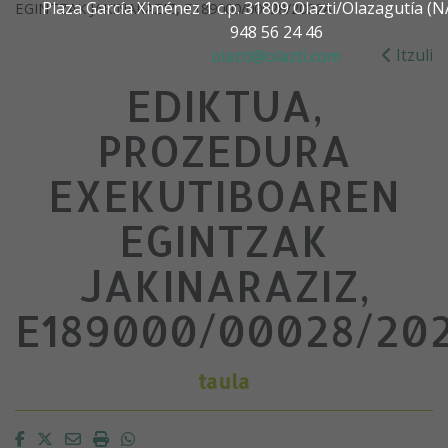
Plaza García Ximénez 1 c.p. 31809 Olazti/Olazagutía 
EGINTZAK JAKINARAZIZ, E189000/00028/2022A
948 56 24 46
Itzuli
olazti@olazti.com
EDIKTUA,
PROZEDURA
EXEKUTIBOAREN
EGINTZAK
JAKINARAZIZ,
E189000/00028/20
taula
Facebook
Twitter
Email
Imprimir
Whatsapp