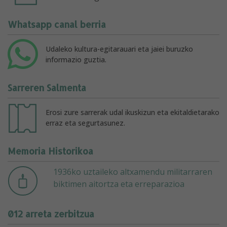
Whatsapp canal berria
Udaleko kultura-egitarauari eta jaiei buruzko
informazio guztia.
Sarreren Salmenta
Erosi zure sarrerak udal ikuskizun eta ekitaldietarako
erraz eta segurtasunez.
Memoria Historikoa
1936ko uztaileko altxamendu militarraren
biktimen aitortza eta erreparazioa
012 arreta zerbitzua