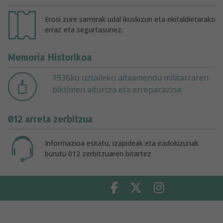
Erosi zure sarrerak udal ikuskizun eta ekitaldietarako
erraz eta segurtasunez.
Memoria Historikoa
1936ko uztaileko altxamendu militarraren
biktimen aitortza eta erreparazioa
012 arreta zerbitzua
Informazioa eskatu, izapideak eta iradokizunak
burutu 012 zerbitzuaren bitartez
Facebook
Twitter
Instagram