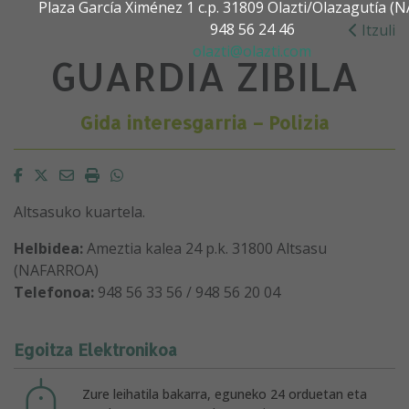
Plaza García Ximénez 1 c.p. 31809 Olazti/Olazagutía 
948 56 24 46
Itzuli
olazti@olazti.com
GUARDIA ZIBILA
Gida interesgarria – Polizia
Facebook
Twitter
Email
Imprimir
Whatsapp
Altsasuko kuartela.
Helbidea:
Ameztia kalea 24 p.k. 31800 Altsasu
(NAFARROA)
Telefonoa:
948 56 33 56 / 948 56 20 04
Egoitza Elektronikoa
Zure leihatila bakarra, eguneko 24 orduetan eta