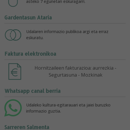
asteko 7 egunetan eskuragarri.
Gardentasun Ataria
Udalaren informazio publikoa argi eta erraz
eskuratu.
Faktura elektronikoa
Hornitzaileen fakturazioa: aurrezkia -
Segurtasuna - Mozkinak
Whatsapp canal berria
Udaleko kultura-egitarauari eta jaiei buruzko
informazio guztia.
Sarreren Salmenta