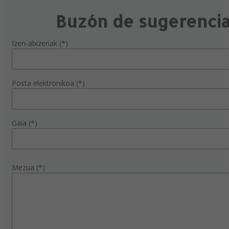
Buzón de sugerenci
Izen-abizenak (*)
Posta elektronikoa (*)
Gaia (*)
Mezua (*)