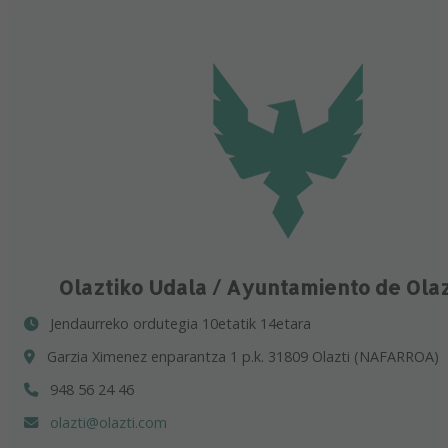
Olaztiko Udala / Ayuntamiento de Ola
Jendaurreko ordutegia 10etatik 14etara
Garzia Ximenez enparantza 1 p.k. 31809 Olazti (NAFARROA)
948 56 24 46
olazti@olazti.com