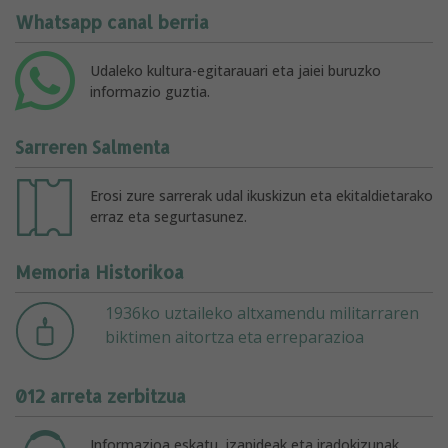
Whatsapp canal berria
Udaleko kultura-egitarauari eta jaiei buruzko
informazio guztia.
Sarreren Salmenta
Erosi zure sarrerak udal ikuskizun eta ekitaldietarako
erraz eta segurtasunez.
Memoria Historikoa
1936ko uztaileko altxamendu militarraren
biktimen aitortza eta erreparazioa
012 arreta zerbitzua
Informazioa eskatu, izapideak eta iradokizunak