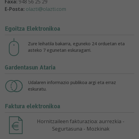
Faxa:
948 56 25 29
E-Posta:
olazti@olazti.com
Egoitza Elektronikoa
Zure leihatila bakarra, eguneko 24 orduetan eta
asteko 7 egunetan eskuragarri.
Gardentasun Ataria
Udalaren informazio publikoa argi eta erraz
eskuratu.
Faktura elektronikoa
Hornitzaileen fakturazioa: aurrezkia -
Segurtasuna - Mozkinak