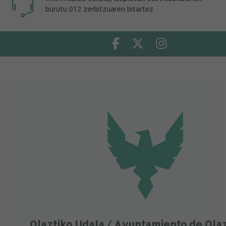
burutu 012 zerbitzuaren bitartez
Facebook
Twitter
Instagram
Olaztiko Udala / Ayuntamiento de Ola