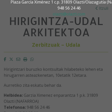
Plaza García Ximénez 1 c.p. 31809 Olazti/Olazagutía 
948 56 24 46
Itzuli
olazti@olazti.com
HIRIGINTZA-UDAL
ARKITEKTOA
Zerbitzuak – Udala
Facebook
Twitter
Email
Imprimir
Whatsapp
Hirigintzari buruzko kontsultak hilabeteko lehen eta
hirugarren asteazkenetan, 10etatik 12etara.
Aurretiko zita eskatu behar da.
Helbidea:
Garzia Ximenez enparantza 1 p.k. 31809
Olazti (NAFARROA)
Telefonoa:
948 56 24 46