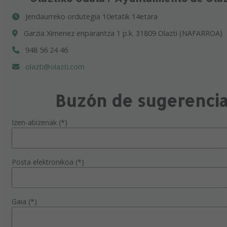
Jendaurreko ordutegia 10etatik 14etara
Garzia Ximenez enparantza 1 p.k. 31809 Olazti (NAFARROA)
948 56 24 46
olazti@olazti.com
Buzón de sugerenci
Izen-abizenak (*)
Posta elektronikoa (*)
Gaia (*)