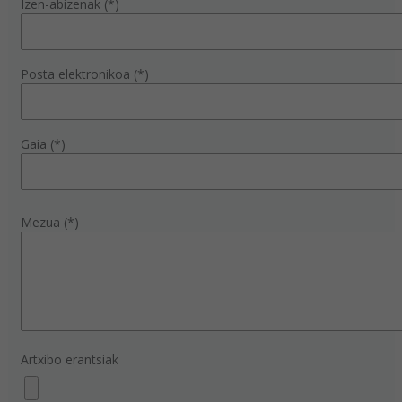
Izen-abizenak (*)
Posta elektronikoa (*)
Gaia (*)
Mezua (*)
Artxibo erantsiak