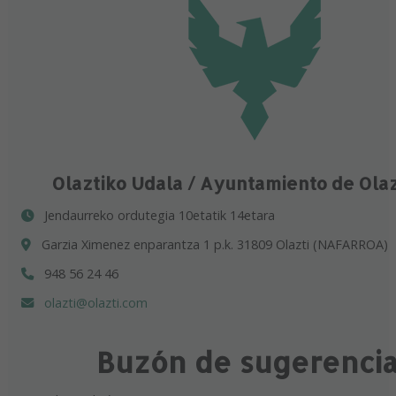
Olaztiko Udala / Ayuntamiento de Ola
Jendaurreko ordutegia 10etatik 14etara
Garzia Ximenez enparantza 1 p.k. 31809 Olazti (NAFARROA)
948 56 24 46
olazti@olazti.com
Buzón de sugerenci