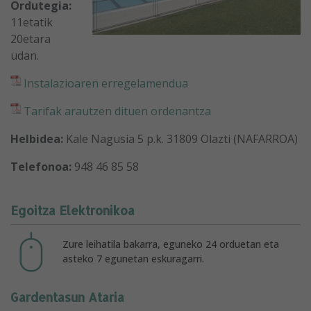
Ordutegia:
11etatik
20etara
udan.
Instalazioaren erregelamendua
Tarifak arautzen dituen ordenantza
Helbidea:
Kale Nagusia 5 p.k. 31809 Olazti (NAFARROA)
Telefonoa:
948 46 85 58
Egoitza Elektronikoa
Zure leihatila bakarra, eguneko 24 orduetan eta
asteko 7 egunetan eskuragarri.
Gardentasun Ataria