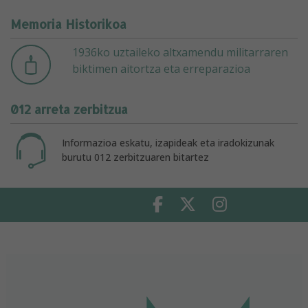
Memoria Historikoa
1936ko uztaileko altxamendu militarraren
biktimen aitortza eta erreparazioa
012 arreta zerbitzua
Informazioa eskatu, izapideak eta iradokizunak
burutu 012 zerbitzuaren bitartez
Facebook
Twitter
Instagram