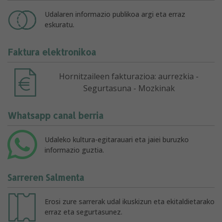
Udalaren informazio publikoa argi eta erraz
eskuratu.
Faktura elektronikoa
Hornitzaileen fakturazioa: aurrezkia -
Segurtasuna - Mozkinak
Whatsapp canal berria
Udaleko kultura-egitarauari eta jaiei buruzko
informazio guztia.
Sarreren Salmenta
Erosi zure sarrerak udal ikuskizun eta ekitaldietarako
erraz eta segurtasunez.