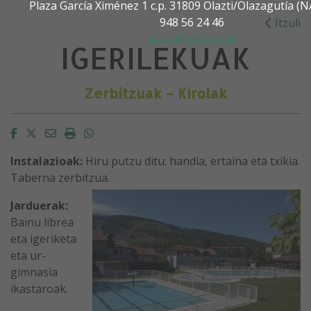
Plaza García Ximénez 1 c.p. 31809 Olazti/Olazagutía 
948 56 24 46
Itzuli
olazti@olazti.com
IGERILEKUAK
Zerbitzuak – Kirolak
Facebook
Twitter
Email
Imprimir
Whatsapp
Instalazioak:
Hiru putzu ditu: handia, ertaina eta txikia.
Taberna zerbitzua.
Jarduerak:
Bainu librea
eta igeriketa
eta ur-
gimnasia
ikastaroak.