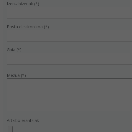
Izen-abizenak (*)
Posta elektronikoa (*)
Gaia (*)
Mezua (*)
Artxibo erantsiak