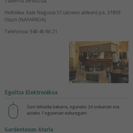
Taberna zerbitzua.
Helbidea: Kale Nagusia 51 (atzeko aldean) p.k. 31809
Olazti (NAFARROA)
Telefonoa: 948 46 86 21
Egoitza Elektronikoa
Zure leihatila bakarra, eguneko 24 orduetan eta
asteko 7 egunetan eskuragarri.
Gardentasun Ataria