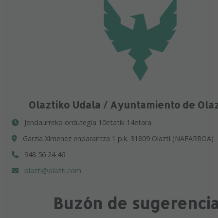
Olaztiko Udala / Ayuntamiento de Ola
Jendaurreko ordutegia 10etatik 14etara
Garzia Ximenez enparantza 1 p.k. 31809 Olazti (NAFARROA)
948 56 24 46
olazti@olazti.com
Buzón de sugerenci