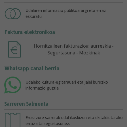
Udalaren informazio publikoa argi eta erraz
eskuratu.
Faktura elektronikoa
Hornitzaileen fakturazioa: aurrezkia -
Segurtasuna - Mozkinak
Whatsapp canal berria
Udaleko kultura-egitarauari eta jaiei buruzko
informazio guztia.
Sarreren Salmenta
Erosi zure sarrerak udal ikuskizun eta ekitaldietarako
erraz eta segurtasunez.