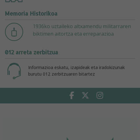
Memoria Historikoa
1936ko uztaileko altxamendu militarraren
biktimen aitortza eta erreparazioa
012 arreta zerbitzua
Informazioa eskatu, izapideak eta iradokizunak
burutu 012 zerbitzuaren bitartez
Facebook
Twitter
Instagram