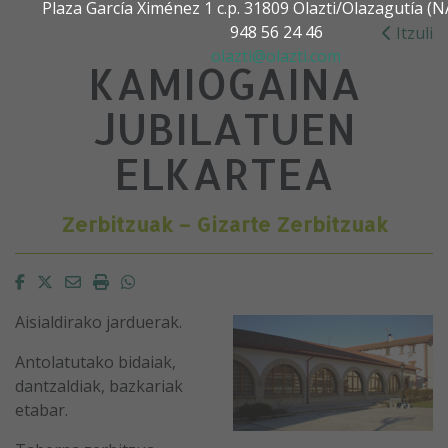
Plaza García Ximénez 1 c.p. 31809 Olazti/Olazagutía 
948 56 24 46
Itzuli
olazti@olazti.com
KAMIOGAINA
JUBILATUEN
ELKARTEA
Zerbitzuak – Gizarte Zerbitzuak
Facebook
Twitter
Email
Imprimir
Whatsapp
Aisialdirako jarduerak.
Antolatutako bidaiak,
dantzaldiak, bazkariak
etabar.