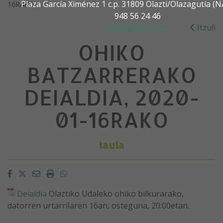
Plaza García Ximénez 1 c.p. 31809 Olazti/Olazagutía 
16RAKO
948 56 24 46
Itzuli
olazti@olazti.com
OHIKO
BATZARRERAKO
DEIALDIA, 2020-
01-16RAKO
taula
Facebook
Twitter
Email
Imprimir
Whatsapp
Deialdia
Olaztiko Udaleko ohiko bilkurarako,
datorren urtarrilaren 16an, osteguna, 20:00etan.