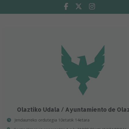
Facebook
Twitter
Instagram
Olaztiko Udala / Ayuntamiento de Ola
Jendaurreko ordutegia 10etatik 14etara