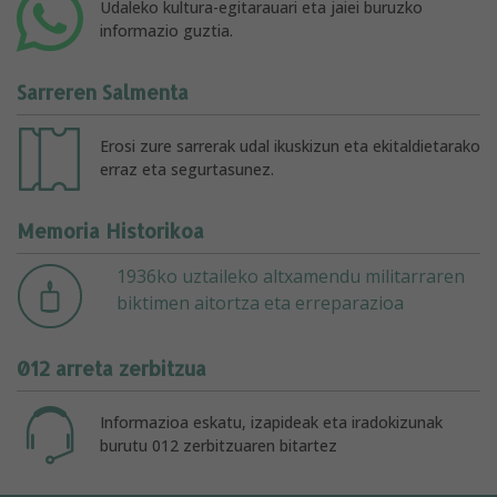
Udaleko kultura-egitarauari eta jaiei buruzko
informazio guztia.
Sarreren Salmenta
Erosi zure sarrerak udal ikuskizun eta ekitaldietarako
erraz eta segurtasunez.
Memoria Historikoa
1936ko uztaileko altxamendu militarraren
biktimen aitortza eta erreparazioa
012 arreta zerbitzua
Informazioa eskatu, izapideak eta iradokizunak
burutu 012 zerbitzuaren bitartez