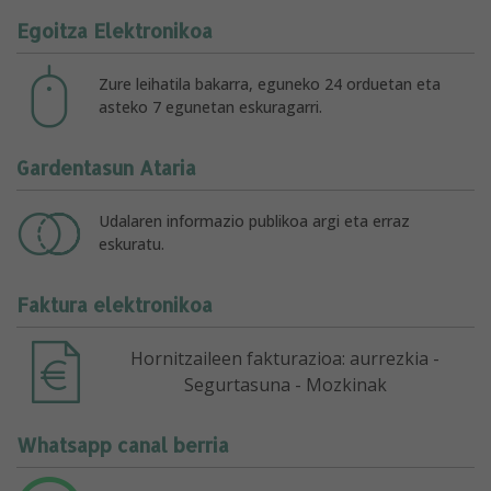
Egoitza Elektronikoa
Zure leihatila bakarra, eguneko 24 orduetan eta
asteko 7 egunetan eskuragarri.
Gardentasun Ataria
Udalaren informazio publikoa argi eta erraz
eskuratu.
Faktura elektronikoa
Hornitzaileen fakturazioa: aurrezkia -
Segurtasuna - Mozkinak
Whatsapp canal berria