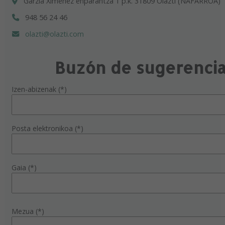
Garzia Ximenez enparantza 1 p.k. 31809 Olazti (NAFARROA)
948 56 24 46
olazti@olazti.com
Buzón de sugerenci
Izen-abizenak (*)
Posta elektronikoa (*)
Gaia (*)
Mezua (*)