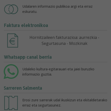
Udalaren informazio publikoa argi eta erraz
eskuratu.
Faktura elektronikoa
Hornitzaileen fakturazioa: aurrezkia -
Segurtasuna - Mozkinak
Whatsapp canal berria
Udaleko kultura-egitarauari eta jaiei buruzko
informazio guztia.
Sarreren Salmenta
Erosi zure sarrerak udal ikuskizun eta ekitaldietarako
erraz eta segurtasunez.