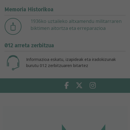
Memoria Historikoa
1936ko uztaileko altxamendu militarraren
biktimen aitortza eta erreparazioa
012 arreta zerbitzua
Informazioa eskatu, izapideak eta iradokizunak
burutu 012 zerbitzuaren bitartez
Facebook
Twitter
Instagram