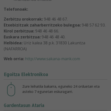
Telefonoak:
Zerbitzu orokorrak:
948 46 48 67.
Etxebizitzak zaharberritzeko bulegoa:
948 57 62 93.
Kirol zerbitzua:
948 46 48 66.
Euskara zerbitzua:
948 46 48 40.
Helbidea:
Uriz kalea 38 p.k. 31830 Lakuntza
(NAFARROA)
Web orria:
http://www.sakana-mank.com
Egoitza Elektronikoa
Zure leihatila bakarra, eguneko 24 orduetan eta
asteko 7 egunetan eskuragarri.
Gardentasun Ataria