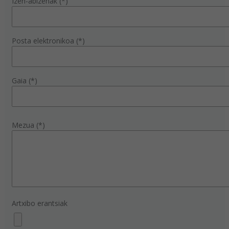
Izen-abizenak (*)
Posta elektronikoa (*)
Gaia (*)
Mezua (*)
Artxibo erantsiak