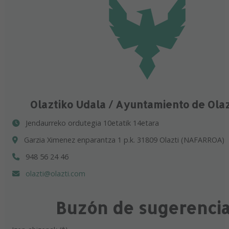
Olaztiko Udala / Ayuntamiento de Ola
Jendaurreko ordutegia 10etatik 14etara
Garzia Ximenez enparantza 1 p.k. 31809 Olazti (NAFARROA)
948 56 24 46
olazti@olazti.com
Buzón de sugerenci