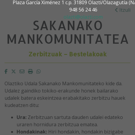
Plaza García Ximénez 1 c.p. 31809 Olazti/Olazagutía 
948 56 24 46
Itzuli
olazti@olazti.com
SAKANAKO
MANKOMUNITATEA
Zerbitzuak – Bestelakoak
Facebook
Twitter
Email
Imprimir
Whatsapp
Olaztiko Udala Sakanako Mankomunitateko kide da.
Udalez gaindiko tokiko-erakunde honek bailarako
udalek batera eskeintzea erabakitako zerbitzu hauek
kudeatzen ditu:
Ura:
Zerbitzuan sartuta dauden udalei edateko
uraren hornidura zerbitzua ematea.
Hondakinak:
Hiri hondakin, hondakin bizigabe