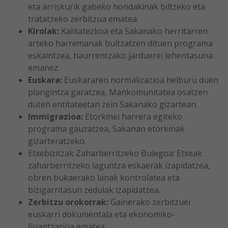
eta arriskurik gabeko hondakinak biltzeko eta
tratatzeko zerbitzua ematea.
Kirolak:
Kalitatezkoa eta Sakanako herritarren
arteko harremanak bultzatzen dituen programa
eskaintzea, haurrentzako jarduerei lehentasuna
emanez.
Euskara:
Euskararen normalizazioa helburu duen
plangintza garatzea, Mankomunitatea osatzen
duten entitateetan zein Sakanako gizartean.
Immigrazioa:
Etorkinei harrera egiteko
programa gauzatzea, Sakanan etorkinak
gizarteratzeko.
Etxebizitzak Zaharberritzeko Bulegoa: Etxeak
zaharberritzeko laguntza eskaerak izapidatzea,
obren bukaerako lanak kontrolatea eta
bizigarritasun zedulak izapidatzea.
Zerbitzu orokorrak:
Gainerako zerbitzuei
euskarri dokumentala eta ekonomiko-
finantzarioa ematea.