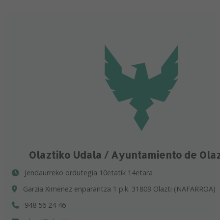
Olaztiko Udala / Ayuntamiento de Ola
Jendaurreko ordutegia 10etatik 14etara
Garzia Ximenez enparantza 1 p.k. 31809 Olazti (NAFARROA)
948 56 24 46