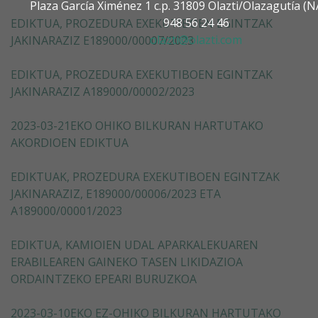
Plaza García Ximénez 1 c.p. 31809 Olazti/Olazagutía 
948 56 24 46
EDIKTUA, PROZEDURA EXEKUTIBOEN EGINTZAK
olazti@olazti.com
JAKINARAZIZ E189000/00007/2023
EDIKTUA, PROZEDURA EXEKUTIBOEN EGINTZAK
JAKINARAZIZ A189000/00002/2023
2023-03-21EKO OHIKO BILKURAN HARTUTAKO
AKORDIOEN EDIKTUA
EDIKTUAK, PROZEDURA EXEKUTIBOEN EGINTZAK
JAKINARAZIZ, E189000/00006/2023 ETA
A189000/00001/2023
EDIKTUA, KAMIOIEN UDAL APARKALEKUAREN
ERABILEAREN GAINEKO TASEN LIKIDAZIOA
ORDAINTZEKO EPEARI BURUZKOA
2023-03-10EKO EZ-OHIKO BILKURAN HARTUTAKO