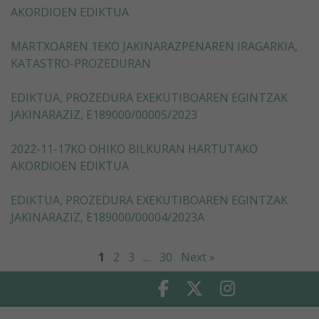
AKORDIOEN EDIKTUA
MARTXOAREN 1EKO JAKINARAZPENAREN IRAGARKIA,
KATASTRO-PROZEDURAN
EDIKTUA, PROZEDURA EXEKUTIBOAREN EGINTZAK
JAKINARAZIZ, E189000/00005/2023
2022-11-17KO OHIKO BILKURAN HARTUTAKO
AKORDIOEN EDIKTUA
EDIKTUA, PROZEDURA EXEKUTIBOAREN EGINTZAK
JAKINARAZIZ, E189000/00004/2023A
1
2
3
…
30
Next »
Facebook
Twitter
Instagram