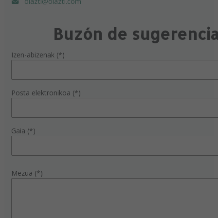
olazti@olazti.com
Buzón de sugerenci
Izen-abizenak (*)
Posta elektronikoa (*)
Gaia (*)
Mezua (*)