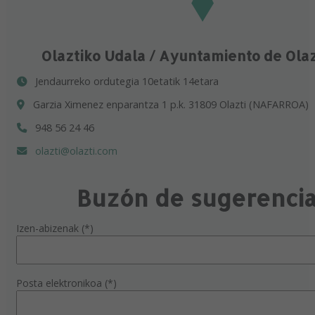
Olaztiko Udala / Ayuntamiento de Ola
Jendaurreko ordutegia 10etatik 14etara
Garzia Ximenez enparantza 1 p.k. 31809 Olazti (NAFARROA)
948 56 24 46
olazti@olazti.com
Buzón de sugerenci
Izen-abizenak (*)
Posta elektronikoa (*)