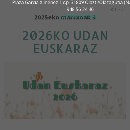
Plaza García Ximénez 1 c.p. 31809 Olazti/Olazagutía 
948 56 24 46
Itzuli
olazti@olazti.com
2025eko martxoak 3
2026KO UDAN
EUSKARAZ