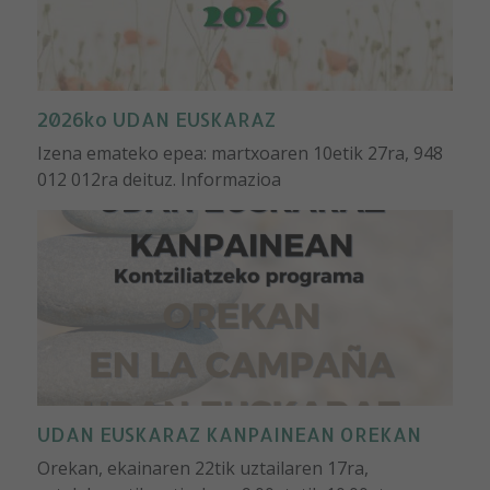
2026ko UDAN EUSKARAZ
Izena emateko epea: martxoaren 10etik 27ra, 948
012 012ra deituz. Informazioa
UDAN EUSKARAZ KANPAINEAN OREKAN
Orekan, ekainaren 22tik uztailaren 17ra,