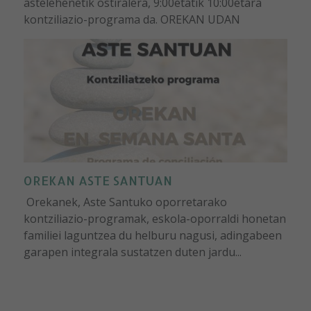
astelehenetik ostiralera, 9:00etatik 10:00etara
kontziliazio-programa da. OREKAN UDAN
OREKAN ASTE SANTUAN
Orekanek, Aste Santuko oporretarako
kontziliazio-programak, eskola-oporraldi honetan
familiei laguntzea du helburu nagusi, adingabeen
garapen integrala sustatzen duten jardu...