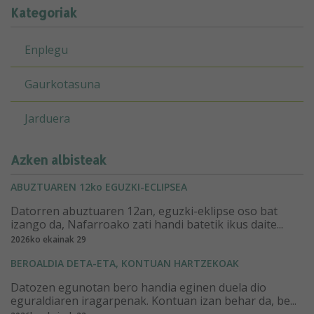
Kategoriak
Enplegu
Gaurkotasuna
Jarduera
Azken albisteak
ABUZTUAREN 12ko EGUZKI-ECLIPSEA
Datorren abuztuaren 12an, eguzki-eklipse oso bat
izango da, Nafarroako zati handi batetik ikus daite...
2026ko ekainak 29
BEROALDIA DETA-ETA, KONTUAN HARTZEKOAK
Datozen egunotan bero handia eginen duela dio
eguraldiaren iragarpenak. Kontuan izan behar da, be...