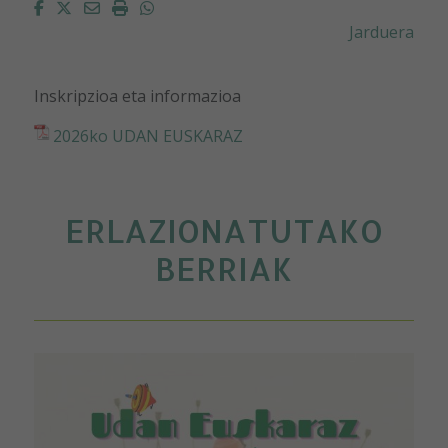
Facebook
Twitter
Email
Imprimir
Whatsapp
Jarduera
Inskripzioa eta informazioa
2026ko UDAN EUSKARAZ
ERLAZIONATUTAKO
BERRIAK