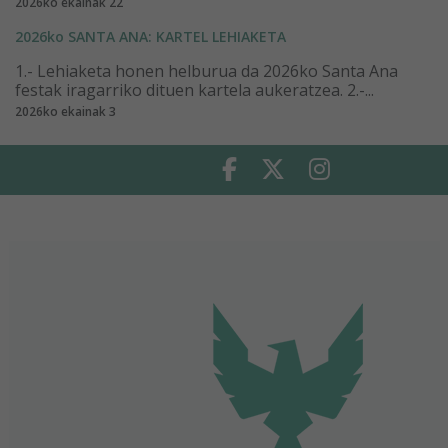
2026ko ekainak 22
2026ko SANTA ANA: KARTEL LEHIAKETA
1.- Lehiaketa honen helburua da 2026ko Santa Ana
festak iragarriko dituen kartela aukeratzea. 2.-...
2026ko ekainak 3
Facebook
Twitter
Instagram