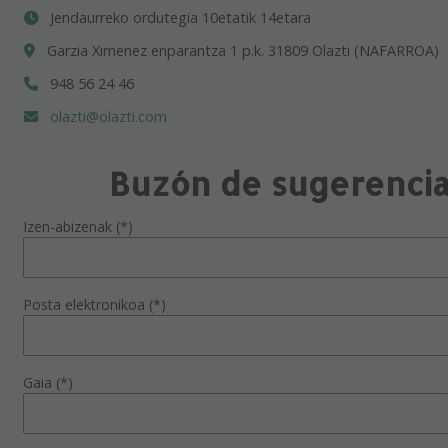
Jendaurreko ordutegia 10etatik 14etara
Garzia Ximenez enparantza 1 p.k. 31809 Olazti (NAFARROA)
948 56 24 46
olazti@olazti.com
Buzón de sugerenci
Izen-abizenak (*)
Posta elektronikoa (*)
Gaia (*)