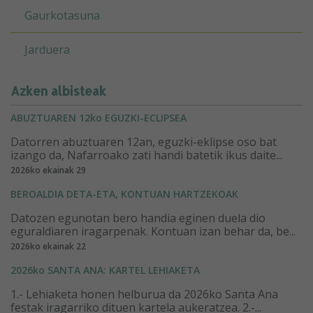
Gaurkotasuna
Jarduera
Azken albisteak
ABUZTUAREN 12ko EGUZKI-ECLIPSEA
Datorren abuztuaren 12an, eguzki-eklipse oso bat
izango da, Nafarroako zati handi batetik ikus daite...
2026ko ekainak 29
BEROALDIA DETA-ETA, KONTUAN HARTZEKOAK
Datozen egunotan bero handia eginen duela dio
eguraldiaren iragarpenak. Kontuan izan behar da, be...
2026ko ekainak 22
2026ko SANTA ANA: KARTEL LEHIAKETA
1.- Lehiaketa honen helburua da 2026ko Santa Ana
festak iragarriko dituen kartela aukeratzea. 2.-...