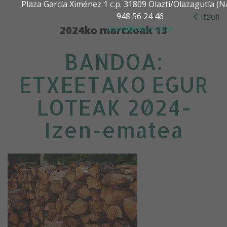
Plaza García Ximénez 1 c.p. 31809 Olazti/Olazagutía 
948 56 24 46
Itzuli
olazti@olazti.com
2024ko martxoak 13
BANDOA:
ETXEETAKO EGUR
LOTEAK 2024-
Izen-ematea