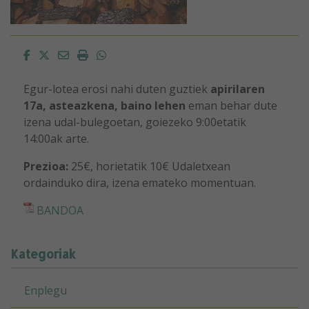
Facebook
Twitter
Email
Imprimir
Whatsapp
Egur-lotea erosi nahi duten guztiek
apirilaren
17a, asteazkena, baino lehen
eman behar dute
izena udal-bulegoetan, goiezeko 9:00etatik
14:00ak arte.
Prezioa:
25€, horietatik 10€ Udaletxean
ordainduko dira, izena emateko momentuan.
BANDOA
Kategoriak
Enplegu