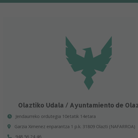
Olaztiko Udala / Ayuntamiento de Ola
Jendaurreko ordutegia 10etatik 14etara
Garzia Ximenez enparantza 1 p.k. 31809 Olazti (NAFARROA)
948 56 24 46