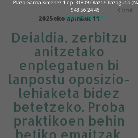
Plaza García Ximénez 1 c.p. 31809 Olazti/Olazagutía 
948 56 24 46
Itzuli
olazti@olazti.com
2025eko apirilak 11
Deialdia, zerbitzu
anitzetako
enplegatuen bi
lanpostu oposizio-
lehiaketa bidez
betetzeko. Proba
praktikoen behin
betiko emaitzak.