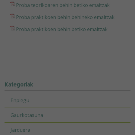
Proba teorikoaren behin betiko emaitzak
Proba praktikoen behin behineko emaitzak.
Proba praktikoen behin betiko emaitzak
Kategoriak
Enplegu
Gaurkotasuna
Jarduera