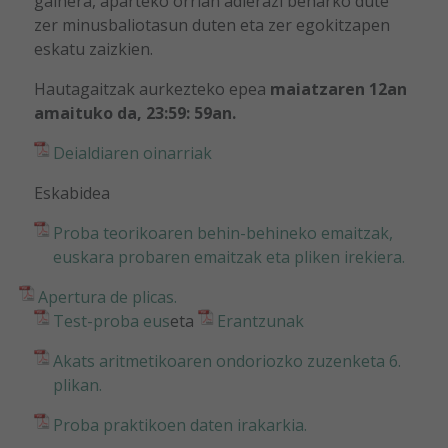
gainera, aparteko orrian adierazi beharko dute
zer minusbaliotasun duten eta zer egokitzapen
eskatu zaizkien.
Hautagaitzak aurkezteko epea
maiatzaren 12an
amaituko da, 23:59: 59an.
Deialdiaren oinarriak
Eskabidea
Proba teorikoaren behin-behineko emaitzak,
euskara probaren emaitzak eta pliken irekiera.
Apertura de plicas.
Test-proba eus
eta
Erantzunak
Akats aritmetikoaren ondoriozko zuzenketa 6.
plikan.
Proba praktikoen daten irakarkia.