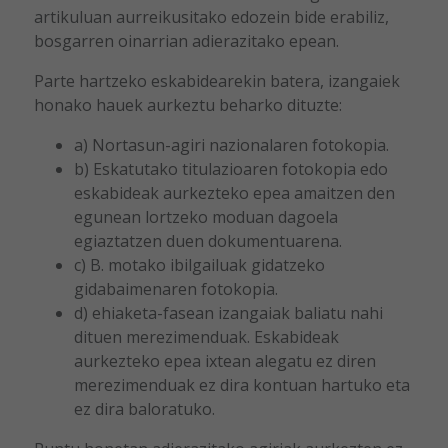
artikuluan aurreikusitako edozein bide erabiliz,
bosgarren oinarrian adierazitako epean.
Parte hartzeko eskabidearekin batera, izangaiek
honako hauek aurkeztu beharko dituzte:
a) Nortasun-agiri nazionalaren fotokopia.
b) Eskatutako titulazioaren fotokopia edo
eskabideak aurkezteko epea amaitzen den
egunean lortzeko moduan dagoela
egiaztatzen duen dokumentuarena.
c) B. motako ibilgailuak gidatzeko
gidabaimenaren fotokopia.
d) ehiaketa-fasean izangaiak baliatu nahi
dituen merezimenduak. Eskabideak
aurkezteko epea ixtean alegatu ez diren
merezimenduak ez dira kontuan hartuko eta
ez dira baloratuko.