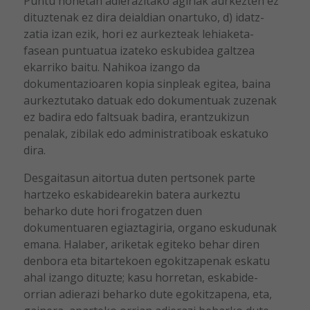
Puntu honetan adierazitako agiriak aurkezten ez
dituztenak ez dira deialdian onartuko, d) idatz-
zatia izan ezik, hori ez aurkezteak lehiaketa-
fasean puntuatua izateko eskubidea galtzea
ekarriko baitu. Nahikoa izango da
dokumentazioaren kopia sinpleak egitea, baina
aurkeztutako datuak edo dokumentuak zuzenak
ez badira edo faltsuak badira, erantzukizun
penalak, zibilak edo administratiboak eskatuko
dira.
Desgaitasun aitortua duten pertsonek parte
hartzeko eskabidearekin batera aurkeztu
beharko dute hori frogatzen duen
dokumentuaren egiaztagiria, organo eskudunak
emana. Halaber, ariketak egiteko behar diren
denbora eta bitartekoen egokitzapenak eskatu
ahal izango dituzte; kasu horretan, eskabide-
orrian adierazi beharko dute egokitzapena, eta,