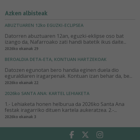
Azken albisteak
ABUZTUAREN 12ko EGUZKI-ECLIPSEA
Datorren abuztuaren 12an, eguzki-eklipse oso bat
izango da, Nafarroako zati handi batetik ikus daite...
2026ko ekainak 29
BEROALDIA DETA-ETA, KONTUAN HARTZEKOAK
Datozen egunotan bero handia eginen duela dio
eguraldiaren iragarpenak. Kontuan izan behar da, be...
2026ko ekainak 22
2026ko SANTA ANA: KARTEL LEHIAKETA
1.- Lehiaketa honen helburua da 2026ko Santa Ana
festak iragarriko dituen kartela aukeratzea. 2.-...
2026ko ekainak 3
Facebook
Twitter
Instagram