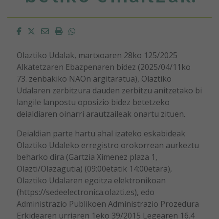
Facebook
Twitter
Email
Imprimir
Whatsapp
Olaztiko Udalak, martxoaren 28ko 125/2025
Alkatetzaren Ebazpenaren bidez (2025/04/11ko
73. zenbakiko NAOn argitaratua), Olaztiko
Udalaren zerbitzura dauden zerbitzu anitzetako bi
langile lanpostu oposizio bidez betetzeko
deialdiaren oinarri arautzaileak onartu zituen.
Deialdian parte hartu ahal izateko eskabideak
Olaztiko Udaleko erregistro orokorrean aurkeztu
beharko dira (Gartzia Ximenez plaza 1,
Olazti/Olazagutia) (09:00etatik 14:00etara),
Olaztiko Udalaren egoitza elektronikoan
(https://sedeelectronica.olazti.es), edo
Administrazio Publikoen Administrazio Prozedura
Erkidearen urriaren 1eko 39/2015 Legearen 16.4