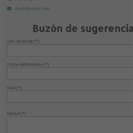
olazti@olazti.com
Buzón de sugerenci
Izen-abizenak (*)
Posta elektronikoa (*)
Gaia (*)
Mezua (*)