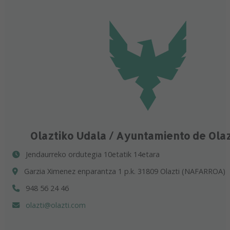
Olaztiko Udala / Ayuntamiento de Ola
Jendaurreko ordutegia 10etatik 14etara
Garzia Ximenez enparantza 1 p.k. 31809 Olazti (NAFARROA)
948 56 24 46
olazti@olazti.com