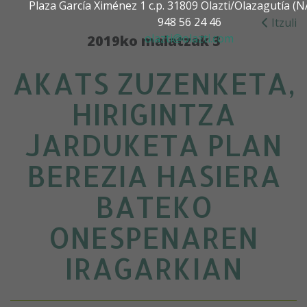
Plaza García Ximénez 1 c.p. 31809 Olazti/Olazagutía 
948 56 24 46
Itzuli
olazti@olazti.com
2019ko maiatzak 3
AKATS ZUZENKETA,
HIRIGINTZA
JARDUKETA PLAN
BEREZIA HASIERA
BATEKO
ONESPENAREN
IRAGARKIAN