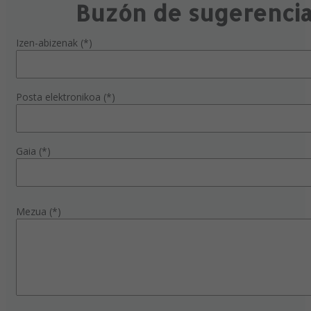
Buzón de sugerenci
Izen-abizenak (*)
Posta elektronikoa (*)
Gaia (*)
Mezua (*)