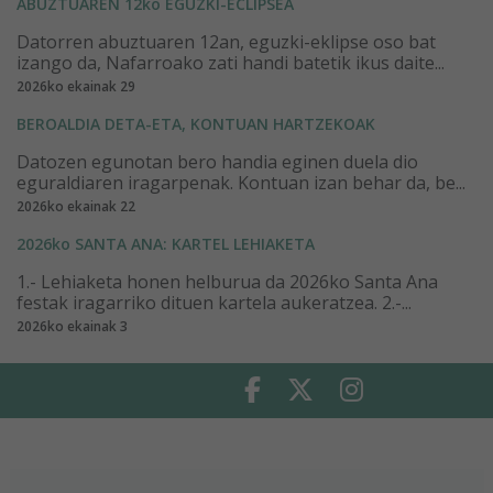
ABUZTUAREN 12ko EGUZKI-ECLIPSEA
Datorren abuztuaren 12an, eguzki-eklipse oso bat
izango da, Nafarroako zati handi batetik ikus daite...
2026ko ekainak 29
BEROALDIA DETA-ETA, KONTUAN HARTZEKOAK
Datozen egunotan bero handia eginen duela dio
eguraldiaren iragarpenak. Kontuan izan behar da, be...
2026ko ekainak 22
2026ko SANTA ANA: KARTEL LEHIAKETA
1.- Lehiaketa honen helburua da 2026ko Santa Ana
festak iragarriko dituen kartela aukeratzea. 2.-...
2026ko ekainak 3
Facebook
Twitter
Instagram