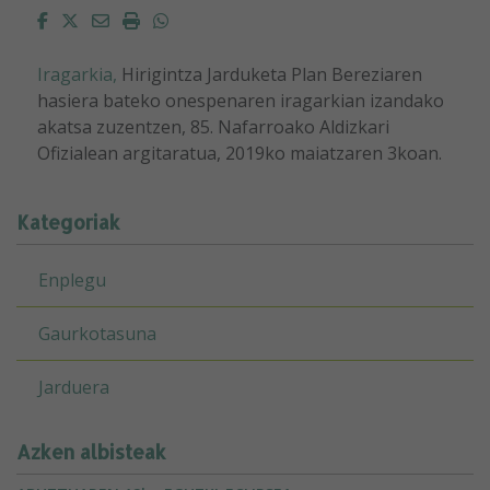
Facebook
Twitter
Email
Imprimir
Whatsapp
Iragarkia,
Hirigintza Jarduketa Plan Bereziaren
hasiera bateko onespenaren iragarkian izandako
akatsa zuzentzen, 85. Nafarroako Aldizkari
Ofizialean argitaratua, 2019ko maiatzaren 3koan.
Kategoriak
Enplegu
Gaurkotasuna
Jarduera
Azken albisteak