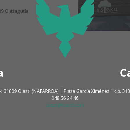
09 Olazagutía
a
C
k. 31809 Olazti (NAFARROA)
Plaza García Ximénez 1 c.p. 3
948 56 24 46
olazti@olazti.com