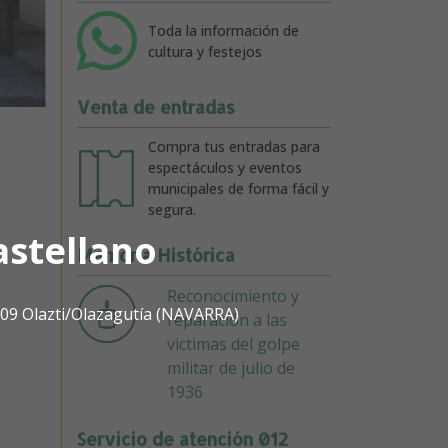
Toda la información de
cultura y festejos
Venta de entradas
Compra tus entradas para
espectáculos y eventos
municipales de forma fácil y
segura.
astellano
Memoria Histórica
Reconocimiento y
1809 Olazti/Olazagutía (NAVARRA)
reparación a las
victimas del golpe
militar de julio de
1936
Servicio de atención 012