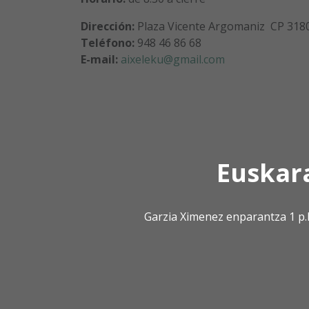
Dirección:
Plaza Vicente Argomaniz CP 318
Teléfono:
948 46 86 68
E-mail:
aixeleku@gmail.com
Euskar
Garzia Ximenez enparantza 1 p.