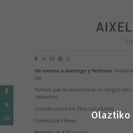
AIXE
Tr
Facebook
Twitter
Email
Imprimir
Whatsapp
De viernes a domingo y festivos:
Mañana, 
día.
Pintxos que no encontrarás en ningún otro si
Facebook
jalapeños…
Twitter
Comida casera Km Zero (sin gluten)
Olaztiko
Instagram
Comida para llevar.
Horario:
de 8:30 a cierre