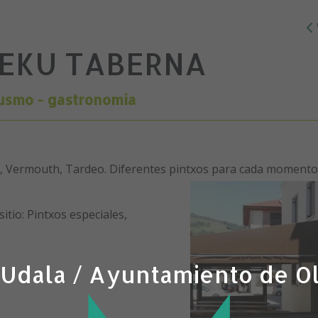
LEKU TABERNA
usmo - gastronomia
Vermouth, Tardeo. Diferentes pintxos para cada momento
tio: Pintxos especiales,
 Udala / Ayuntamiento de O