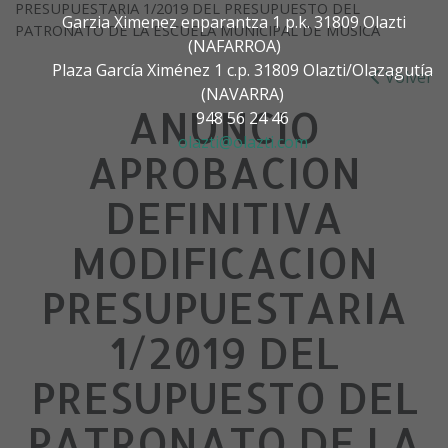
PRESUPUESTARIA 1/2019 DEL PRESUPUESTO DEL
Garzia Ximenez enparantza 1 p.k. 31809 Olazti
PATRONATO DE LA ESCUELA MUNICIPAL DE MUSICA
(NAFARROA)
Plaza García Ximénez 1 c.p. 31809 Olazti/Olazagutía
Volver
(NAVARRA)
ANUNCIO
948 56 24 46
olazti@olazti.com
APROBACION
DEFINITIVA
MODIFICACION
PRESUPUESTARIA
1/2019 DEL
PRESUPUESTO DEL
PATRONATO DE LA