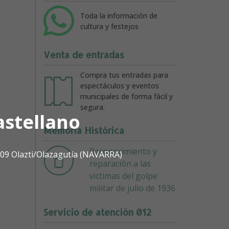
Toda la información de
cultura y festejos
Venta de entradas
Compra tus entradas para
espectáculos y eventos
municipales de forma fácil y
segura.
astellano
Memoria Histórica
Reconocimiento y
1809 Olazti/Olazagutía (NAVARRA)
reparación a las
victimas del golpe
militar de julio de 1936
Servicio de atención 012