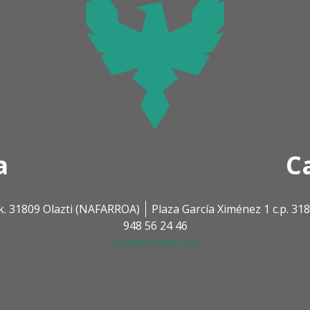
a
C
k. 31809 Olazti (NAFARROA)
Plaza García Ximénez 1 c.p. 3
948 56 24 46
olazti@olazti.com