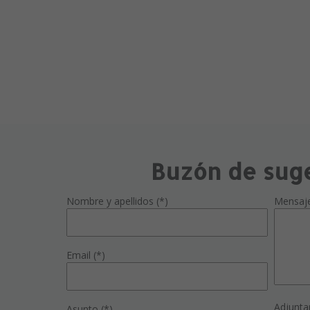
Buzón de sug
Nombre y apellidos (*)
Mensaj
Email (*)
Adjunta
Asunto (*)