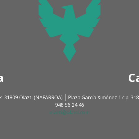
a
C
k. 31809 Olazti (NAFARROA)
Plaza García Ximénez 1 c.p. 3
948 56 24 46
olazti@olazti.com