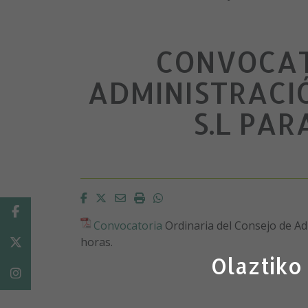
CONVOCAT
ADMINISTRACI
S.L PAR
Facebook
Twitter
Email
Imprimir
Whatsapp
Facebook
Convocatoria
Ordinaria del Consejo de Adm
horas.
Twitter
Olaztiko
Instagram