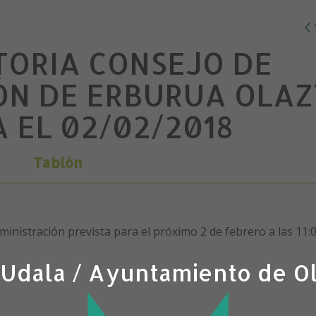
ORIA CONSEJO DE
ÓN DE ERBURUA OLAZ
A EL 02/02/2018
Tablón
inistración prevista para el próximo 2 de febrero a las 11:
 Udala / Ayuntamiento de O