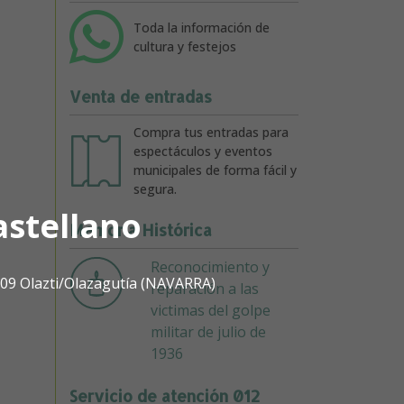
Toda la información de
cultura y festejos
Venta de entradas
Compra tus entradas para
espectáculos y eventos
municipales de forma fácil y
segura.
astellano
Memoria Histórica
Reconocimiento y
1809 Olazti/Olazagutía (NAVARRA)
reparación a las
victimas del golpe
militar de julio de
1936
Servicio de atención 012