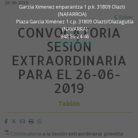
26-06-2019
Garzia Ximenez enparantza 1 p.k. 31809 Olazti
(NAFARROA)
Volver
Plaza García Ximénez 1 c.p. 31809 Olazti/Olazagutía
CONVOCATORIA
(NAVARRA)
948 56 24 46
SESIÓN
olazti@olazti.com
EXTRAORDINARIA
PARA EL 26-06-
2019
Tablón
Facebook
Twitter
Email
Imprimir
Whatsapp
Convocatoria
a la Sesión extraordinaria prevista