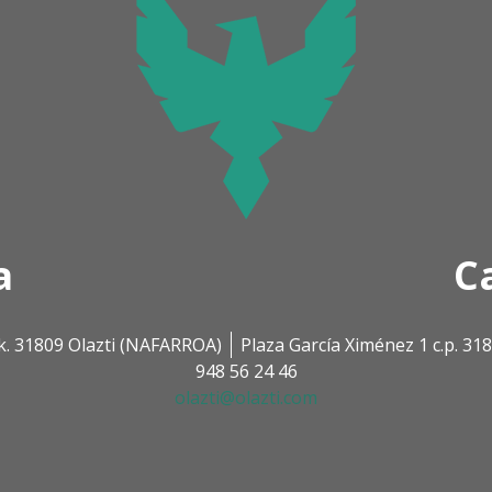
a
C
k. 31809 Olazti (NAFARROA)
Plaza García Ximénez 1 c.p. 3
948 56 24 46
olazti@olazti.com