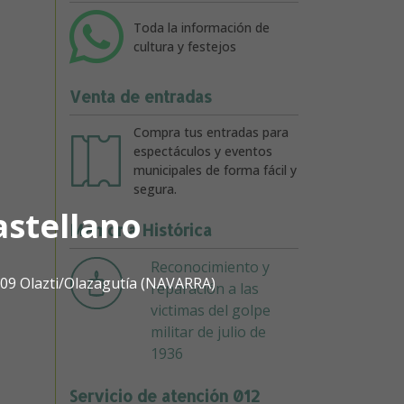
Toda la información de
cultura y festejos
Venta de entradas
Compra tus entradas para
espectáculos y eventos
municipales de forma fácil y
segura.
astellano
Memoria Histórica
Reconocimiento y
1809 Olazti/Olazagutía (NAVARRA)
reparación a las
victimas del golpe
militar de julio de
1936
Servicio de atención 012