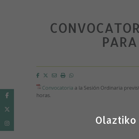
CONVOCATORI
PARA 
Facebook
Twitter
Email
Imprimir
Whatsapp
Convocatoria
a la Sesión Ordinaria previs
horas.
Facebook
Twitter
Olaztiko
Instagram