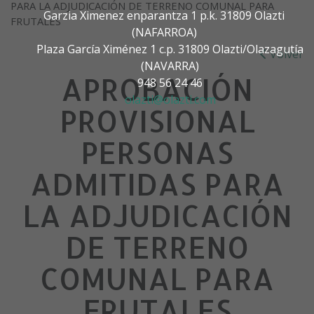
PARA LA ADJUDICACIÓN DE TERRENO COMUNAL PARA
Garzia Ximenez enparantza 1 p.k. 31809 Olazti
FRUTALES
(NAFARROA)
Plaza García Ximénez 1 c.p. 31809 Olazti/Olazagutía
Volver
(NAVARRA)
APROBACIÓN
948 56 24 46
olazti@olazti.com
PROVISIONAL
PERSONAS
ADMITIDAS PARA
LA ADJUDICACIÓN
DE TERRENO
COMUNAL PARA
FRUTALES