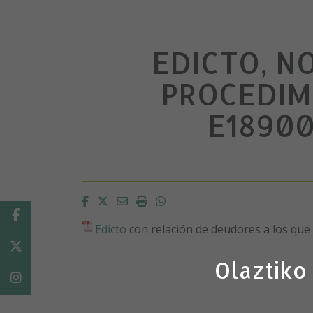
EDICTO, N
PROCEDIM
E1890
Facebook
Twitter
Email
Imprimir
Whatsapp
Facebook
Edicto
con relación de deudores a los que 
Twitter
Olaztiko
Instagram