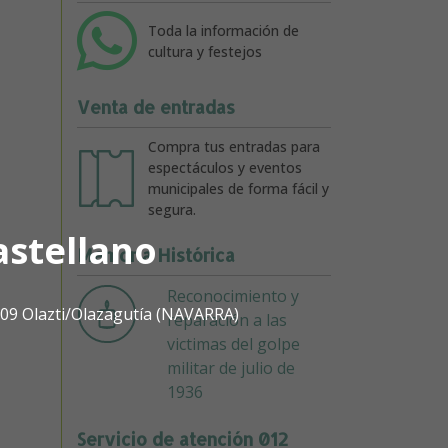
Toda la información de
cultura y festejos
Venta de entradas
Compra tus entradas para
espectáculos y eventos
municipales de forma fácil y
segura.
astellano
Memoria Histórica
Reconocimiento y
1809 Olazti/Olazagutía (NAVARRA)
reparación a las
victimas del golpe
militar de julio de
1936
Servicio de atención 012