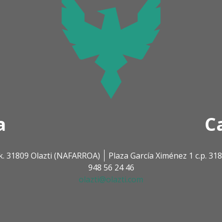
a
C
k. 31809 Olazti (NAFARROA)
Plaza García Ximénez 1 c.p. 3
948 56 24 46
olazti@olazti.com