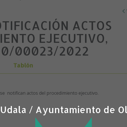
OTIFICACIÓN ACTOS
IENTO EJECUTIVO,
00/00023/2022
Tablón
se notifican actos del procedimiento ejecutivo.
 Udala / Ayuntamiento de O