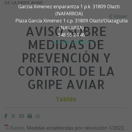
DE LA GRIPE AVIAR
Garzia Ximenez enparantza 1 p.k. 31809 Olazti
(NAFARROA)
Volver
Plaza García Ximénez 1 c.p. 31809 Olazti/Olazagutía
AVISO SOBRE
(NAVARRA)
948 56 24 46
MEDIDAS DE
olazti@olazti.com
PREVENCIÓN Y
CONTROL DE LA
GRIPE AVIAR
Tablón
Facebook
Twitter
Email
Imprimir
Whatsapp
Bando,
Medidas establecidas por resolución 1/2022,