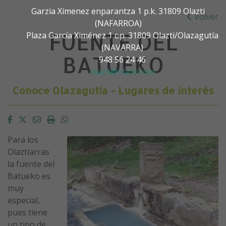
Garzia Ximenez enparantza 1 p.k. 31809 Olazti
Volver
(NAFARROA)
FUENTE DEL
Plaza García Ximénez 1 c.p. 31809 Olazti/Olazagutía
(NAVARRA)
BATUEKO
948 56 24 46
olazti@olazti.com
Conoce Olazagutia - Lugares de interés
Facebook
Twitter
Email
Imprimir
Whatsapp
Para los
Olaztiarras
la fuente del
Batueko es
muy
especial,
pues tiene
un tipo de