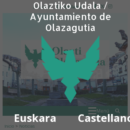
Olaztiko Udala /
Ir al contenido
Euskara
Castellano
facebook
twitter
insta
Ayuntamiento de
Olazagutía
Buscar:
" . _
Menú
Euskara
Castellan
Inicio
>
Noticias