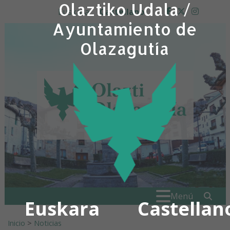
Olaztiko Udala /
Ir al contenido
Euskara
Castellano
facebook
twitter
insta
Ayuntamiento de
Olazagutía
Buscar:
" . _
Menú
Euskara
Castellan
Inicio
>
Noticias