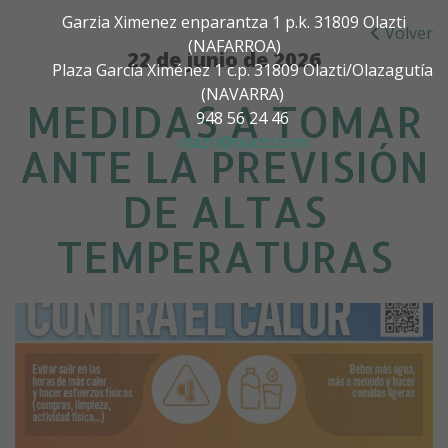
Garzia Ximenez enparantza 1 p.k. 31809 Olazti
Volver
(NAFARROA)
22 de junio de 2026
Plaza García Ximénez 1 c.p. 31809 Olazti/Olazagutía
(NAVARRA)
MEDIDAS A TOMAR
948 56 24 46
olazti@olazti.com
ANTE LA PREVISIÓN
DE ALTAS
TEMPERATURAS