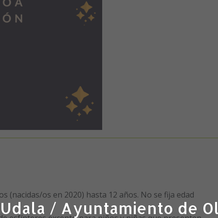
os (nacidas/os en 2020) hasta 12 años. No se fija edad
 Udala / Ayuntamiento de O
de esfínteres excepto para niños y niñas que presenten