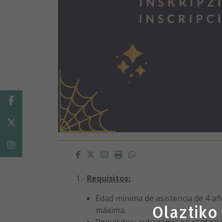
Facebook
Twitter
Instagram
Facebook
Twitter
Email
Imprimir
Whatsapp
1.-
Requisitos:
Edad mínima de asistencia de 4 añ
Olaztiko
máxima.
Requisitos: autonomía en control 