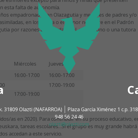
en esta falta de autonomía.
niños empadronados en Olazagutia y menores de padres y/o
similadas, en los que la o el menor no figure en el Padrón
utia por razones de guarda legal, pero si uno o una tutora
Miércoles
Jueves
16:00-17:00
16:00-17:00
:00
17:00-19:00
a
C
17:00-19:00
k. 31809 Olazti (NAFARROA)
Plaza García Ximénez 1 c.p. 3
948 56 24 46
cidos/as en 2020). Para contribuir en su proceso educativo, e
olazti@olazti.com
l euskara, tareas escolares…Si el grupo es muy grande habrá
dos accedan a este servicio.