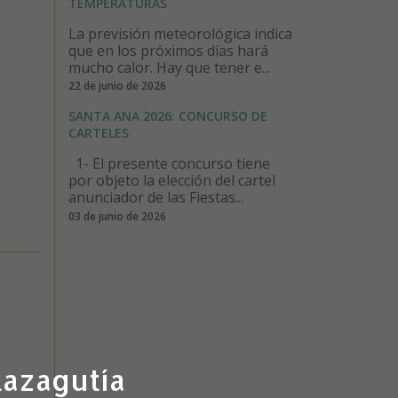
TEMPERATURAS
La previsión meteorológica indica
que en los próximos días hará
mucho calor. Hay que tener e...
22 de junio de 2026
SANTA ANA 2026: CONCURSO DE
CARTELES
1- El presente concurso tiene
por objeto la elección del cartel
anunciador de las Fiestas...
03 de junio de 2026
lazagutía