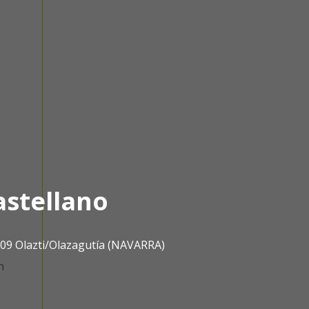
astellano
1809 Olazti/Olazagutía (NAVARRA)
n