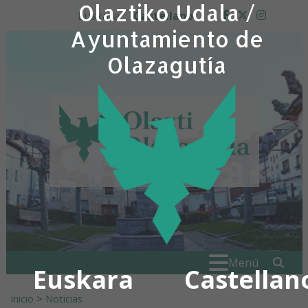
Olaztiko Udala /
Ir al contenido
Euskara
Castellano
facebook
twitter
insta
Ayuntamiento de
Olazagutía
Buscar:
" . _
Menú
Euskara
Castellan
Inicio
>
Noticias