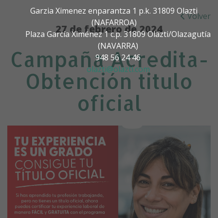
Garzia Ximenez enparantza 1 p.k. 31809 Olazti
Volver
(NAFARROA)
27 de febrero de 2024
Plaza García Ximénez 1 c.p. 31809 Olazti/Olazagutía
(NAVARRA)
Campaña Acredita-
948 56 24 46
olazti@olazti.com
Obtención titulo
oficial