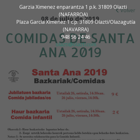
Garzia Ximenez enparantza 1 p.k. 31809 Olazti
Volver
(NAFARROA)
08 de julio de 2019
Plaza García Ximénez 1 c.p. 31809 Olazti/Olazagutía
(NAVARRA)
COMIDAS DE SANTA
948 56 24 46
olazti@olazti.com
ANA 2019