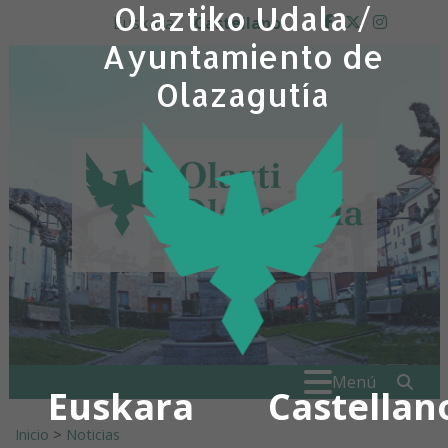
Olaztiko Udala /
Ir al contenido
Euskara
Castellano
facebook
twitter
insta
Ayuntamiento de
Olazagutía
Buscar:
" . _
Menú
Euskara
Castellan
Inicio
>
Noticias