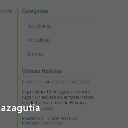
Categorías
Volver
Actividades
Actualidad
Empleo
Últimas Noticias
ECLIPSE SOLAR DEL 12 DE AGOSTO
El próximo 12 de agosto, tendrá
lugar un eclipse solar total visible
desde buena parte de Navarra;...
lazagutía
29 de junio de 2026
MEDIDAS A TOMAR ANTE LA
PREVISIÓN DE ALTAS