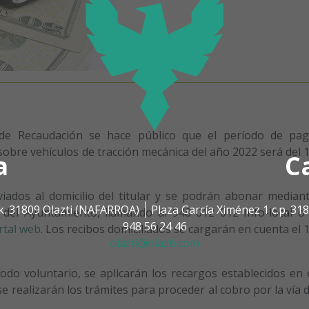
de Recaudación se hace público que el período de pa
sobre vehículos de tracción mecánica del año 2022 será del 
a
C
iados al domicilio del titular y se podrán abonar median
k. 31809 Olazti (NAFARROA)
Plaza García Ximénez 1 c.p. 3
s del Ayuntamiento, llamando al 948 012 012 Info-local o
948 56 24 46
rtal web
. Los recibos domiciliados se cargarán en cuenta el 
olazti@olazti.com
do voluntario, se aplicarán los recargos establecidos en 
 realizarán los trámites para proceder al cobro por la vía 