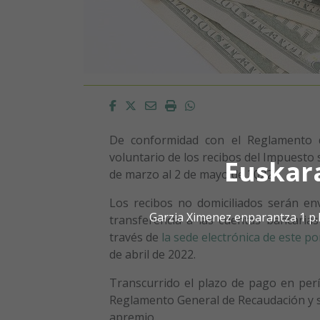
Facebook
Twitter
Email
Imprimir
Whatsapp
De conformidad con el Reglamento 
voluntario de los recibos del Impuesto 
Euskar
de marzo al 2 de mayo de 2022.
Los recibos no domiciliados serán env
Garzia Ximenez enparantza 1 p.
transferencia a las cuentas bancaria
través de
la sede electrónica de este po
de abril de 2022.
Transcurrido el plazo de pago en perío
Reglamento General de Recaudación y se
apremio.