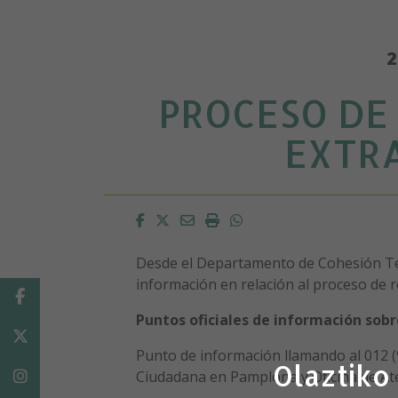
2
PROCESO DE
EXTR
Facebook
Twitter
Email
Imprimir
Whatsapp
Desde el Departamento de Cohesión Ter
información en relación al proceso de r
Facebook
Puntos oficiales de información sobr
Twitter
Punto de información llamando al 012 (
Olaztiko
Ciudadana en Pamplona y Oficina de A
Instagram