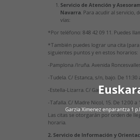
Servicio de Atención y Asesora
Navarra
. Para acudir al servicio, 
vías:
*Por teléfono: 848 42 09 11. Puedes lla
*También puedes lograr una cita (para 
siguientes puntos y en estos horarios:
-Pamplona /Iruña. Avenida Roncesvalles,
-Tudela. C/ Estanca, s/n, bajo. De 11:30 
Euskar
-Estella-Lizarra. C/ Garcia el Restaurado
-Tafalla. C/ Madre Nicol, 15. De 12:00 a 
Garzia Ximenez enparantza 1 p.
Las citas se otorgarán por orden de l
horaria.
2. Servicio de Información y Orienta