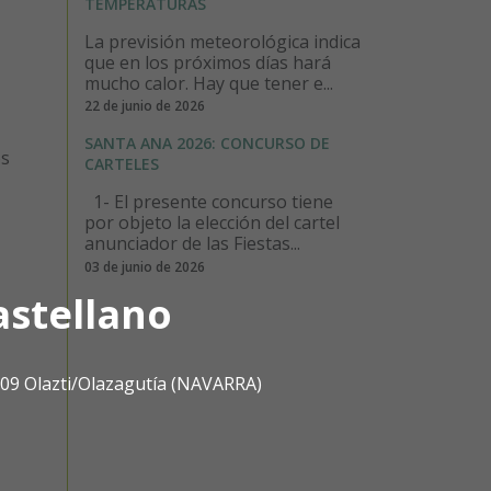
TEMPERATURAS
La previsión meteorológica indica
que en los próximos días hará
mucho calor. Hay que tener e...
22 de junio de 2026
SANTA ANA 2026: CONCURSO DE
os
CARTELES
1- El presente concurso tiene
por objeto la elección del cartel
anunciador de las Fiestas...
03 de junio de 2026
astellano
1809 Olazti/Olazagutía (NAVARRA)