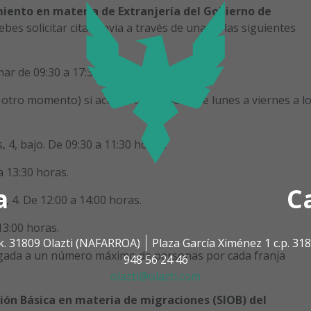
miento en materia de Extranjería del Gobierno de
debes solicitar cita previa a través de una de las siguientes
mar de 09:30 a 17:30 horas.
otro momento) si acudes en persona de lunes a viernes a l
 4, bajo. De 09:30 a 11:30 horas.
a 13:30 horas.
a
C
s, 4. De 12:00 a 14:00 horas.
13:00 horas.
k. 31809 Olazti (NAFARROA)
Plaza García Ximénez 1 c.p. 3
legada a un número máximo de personas por cada franja
948 56 24 46
olazti@olazti.com
ción Básica en materia de migraciones (SIOB) del