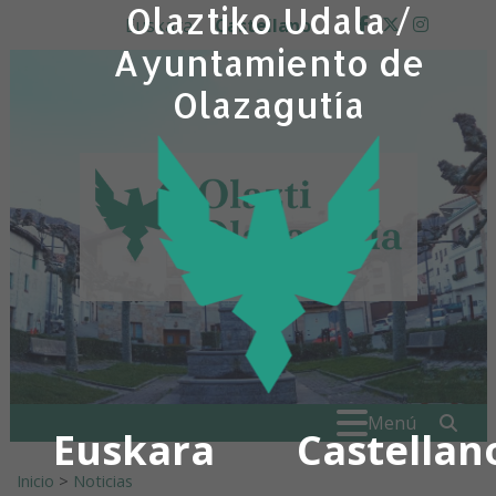
Olaztiko Udala /
Ir al contenido
Euskara
Castellano
facebook
twitter
insta
Ayuntamiento de
Olazagutía
Buscar:
" . _
Menú
Euskara
Castellan
Inicio
>
Noticias