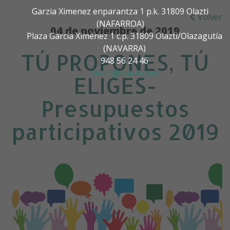
Garzia Ximenez enparantza 1 p.k. 31809 Olazti
Volver
(NAFARROA)
04 de noviembre de 2019
Plaza García Ximénez 1 c.p. 31809 Olazti/Olazagutía
(NAVARRA)
TÚ PROPONES, TÚ
948 56 24 46
olazti@olazti.com
ELIGES-
Presupuestos
participativos 2019