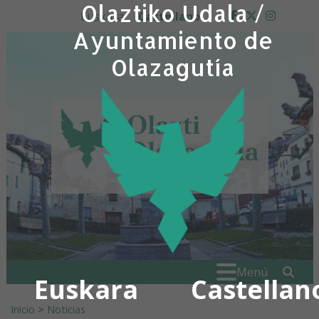
Olaztiko Udala /
Ir al contenido
Euskara
Castellano
facebook
twitter
insta
Ayuntamiento de
Olazagutía
Buscar:
" . _
Menú
Euskara
Castellan
Inicio
>
Noticias