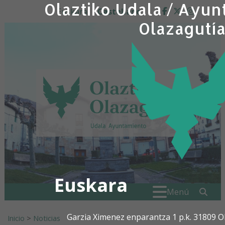
Olaztiko Udala / Ayun
Ir al contenido
Euskara
Castellano
facebook
twitter
insta
Olazagutí
Euskara
Buscar:
" . _
Menú
Garzia Ximenez enparantza 1 p.k. 31809 O
Inicio
>
Noticias