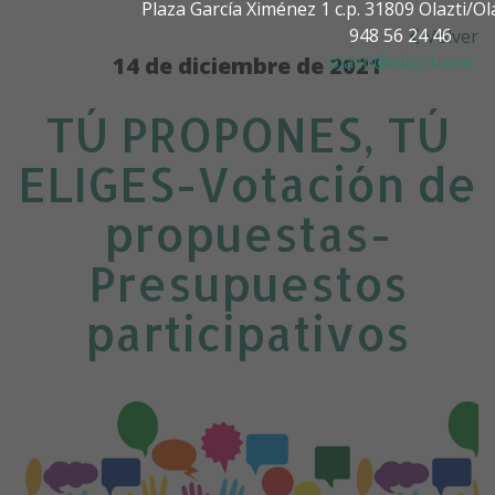
Plaza García Ximénez 1 c.p. 31809 Olazti/
948 56 24 46
Volver
olazti@olazti.com
14 de diciembre de 2021
TÚ PROPONES, TÚ
ELIGES-Votación de
propuestas-
Presupuestos
participativos