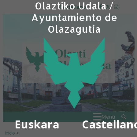
Olaztiko Udala /
Ir al contenido
Castellano
facebook
twitter
insta
Ayuntamiento de
Olazagutía
Buscar:
" . _
Menú
Euskara
Castellan
Inicio
>