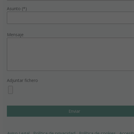
Asunto (*)
Mensaje
Adjuntar fichero
Aviso Legal
Política de privacidad
Política de cookies
Accesib