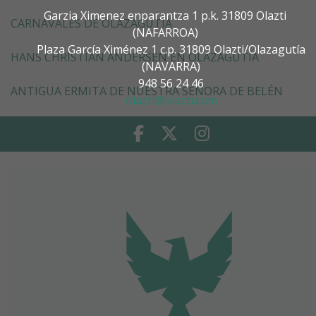
Garzia Ximenez enparantza 1 p.k. 31809 Olazti
CARNAVALES DE OLAZAGUTÍA
(NAFARROA)
Plaza García Ximénez 1 c.p. 31809 Olazti/Olazagutía
HANS CHRISTIAN ANDERSEN EN OLAZAGUTÍA
(NAVARRA)
948 56 24 46
ANTIGUA ERMITA DE NUESTRA SEÑORA DE BELÉN
olazti@olazti.com
Facebook
Twitter
Instagram